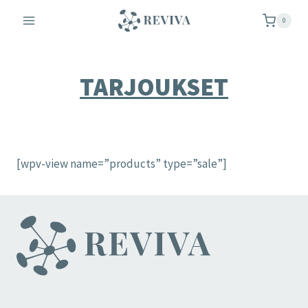
Siirry
0
sisältöön
TARJOUKSET
[wpv-view name=”products” type=”sale”]