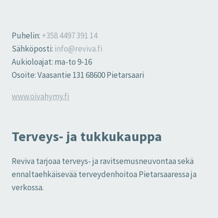
Puhelin:
+358 4497 391 14
Sähköposti:
info@reviva.fi
Aukioloajat: ma-to 9-16
Osoite: Vaasantie 131 68600 Pietarsaari
www.oivahymy.fi
Terveys- ja tukkukauppa
Reviva tarjoaa terveys- ja ravitsemusneuvontaa sekä
ennaltaehkäisevää terveydenhoitoa Pietarsaaressa ja
verkossa.