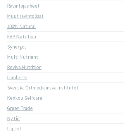
Ravintojauheet
Muut ravintolisät
100% Natural
EVP Nutrition
Synergos
Multi Nutrient
Reviva Nutrition
Lamberts
Svenska Örtmedicinska Institutet
Kenkou Selfcare
Green Trade
NyTid
Lapset