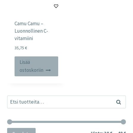
Camu Camu –
Luonnollinen C-
vitamiini
35,75
€
Lisää
ostoskoriin
Etsi:
Haku
Min
Mak