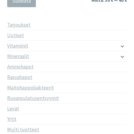
Hinta:
30 €
—
40 €
Suodata
Tarjoukset
Uutiset
Vitamiinit
Mineraalit
Aminohapot
Rasvahapot
Maitohappobakteerit
Ruoansulatusentsyymit
Levät
Yrtit
Multi tuotteet