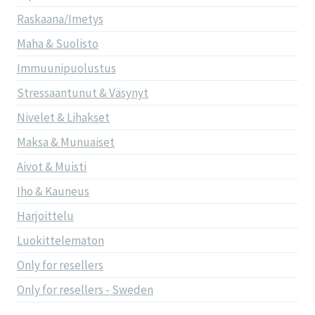
Raskaana/Imetys
Maha & Suolisto
Immuunipuolustus
Stressaantunut & Väsynyt
Nivelet & Lihakset
Maksa & Munuaiset
Aivot & Muisti
Iho & Kauneus
Harjoittelu
Luokittelematon
Only for resellers
Only for resellers - Sweden