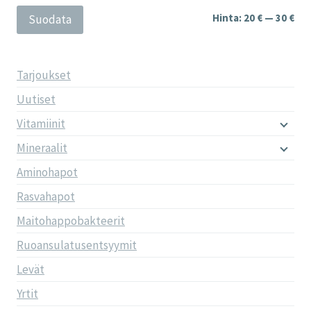
Min
Mak
Hinta:
20 €
—
30 €
Suodata
Tarjoukset
Uutiset
Vitamiinit
Mineraalit
Aminohapot
Rasvahapot
Maitohappobakteerit
Ruoansulatusentsyymit
Levät
Yrtit