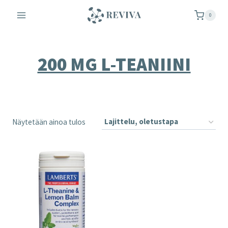
Siirry
0
sisältöön
200 MG L-TEANIINI
Näytetään ainoa tulos