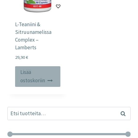
L-Teaniini &
Sitruunamelissa
Complex –
Lamberts
29,90
€
Lisää
ostoskoriin
Etsi:
Haku