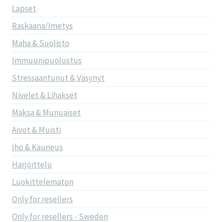
Lapset
Raskaana/Imetys
Maha & Suolisto
Immuunipuolustus
Stressaantunut & Väsynyt
Nivelet & Lihakset
Maksa & Munuaiset
Aivot & Muisti
Iho & Kauneus
Harjoittelu
Luokittelematon
Only for resellers
Only for resellers - Sweden