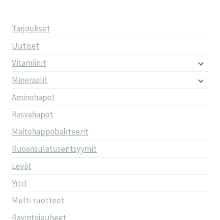
Tarjoukset
Uutiset
Vitamiinit
Mineraalit
Aminohapot
Rasvahapot
Maitohappobakteerit
Ruoansulatusentsyymit
Levät
Yrtit
Multi tuotteet
Ravintojauheet