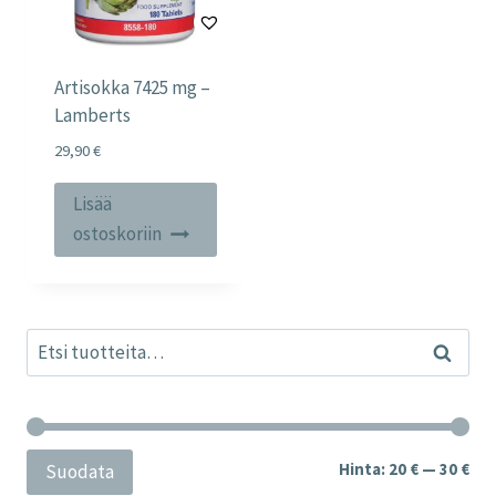
Artisokka 7425 mg –
Lamberts
29,90
€
Lisää
ostoskoriin
Etsi:
Haku
Min
Mak
Hinta:
20 €
—
30 €
Suodata