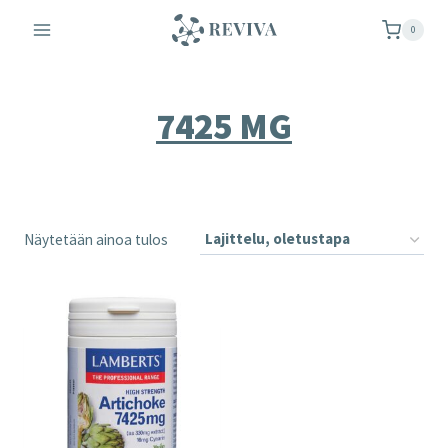
Siirry
0
sisältöön
7425 MG
Näytetään ainoa tulos