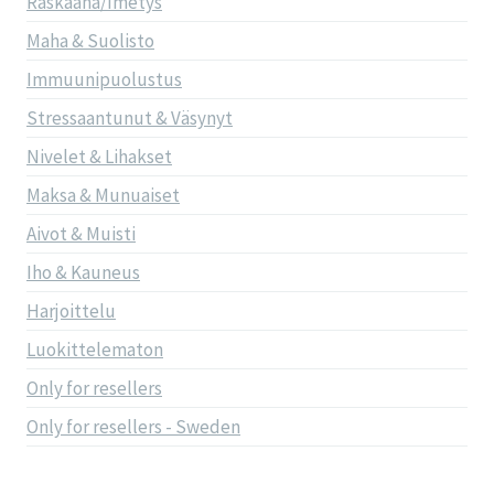
Raskaana/Imetys
Maha & Suolisto
Immuunipuolustus
Stressaantunut & Väsynyt
Nivelet & Lihakset
Maksa & Munuaiset
Aivot & Muisti
Iho & Kauneus
Harjoittelu
Luokittelematon
Only for resellers
Only for resellers - Sweden