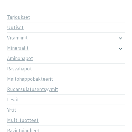
Tarjoukset
Uutiset
Vitamiinit
Mineraalit
Aminohapot
Rasvahapot
Maitohappobakteerit
Ruoansulatusentsyymit
Levät
Yrtit
Multi tuotteet
Ravintojauheet