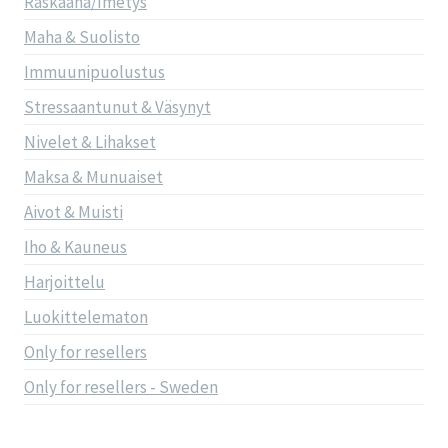
Raskaana/Imetys
Maha & Suolisto
Immuunipuolustus
Stressaantunut & Väsynyt
Nivelet & Lihakset
Maksa & Munuaiset
Aivot & Muisti
Iho & Kauneus
Harjoittelu
Luokittelematon
Only for resellers
Only for resellers - Sweden