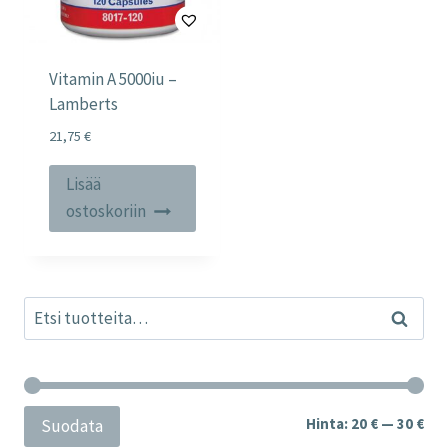
Vitamin A 5000iu –
Lamberts
21,75
€
Lisää
ostoskoriin
Etsi:
Haku
Min
Mak
Hinta:
20 €
—
30 €
Suodata