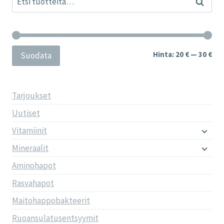
Haku
Min
Mak
Hinta:
20 €
—
30 €
Suodata
Tarjoukset
Uutiset
Vitamiinit
Mineraalit
Aminohapot
Rasvahapot
Maitohappobakteerit
Ruoansulatusentsyymit