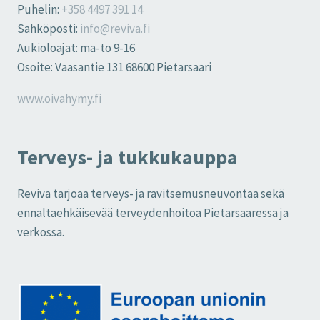
Puhelin:
+358 4497 391 14
Sähköposti:
info@reviva.fi
Aukioloajat: ma-to 9-16
Osoite: Vaasantie 131 68600 Pietarsaari
www.oivahymy.fi
Terveys- ja tukkukauppa
Reviva tarjoaa terveys- ja ravitsemusneuvontaa sekä
ennaltaehkäisevää terveydenhoitoa Pietarsaaressa ja
verkossa.