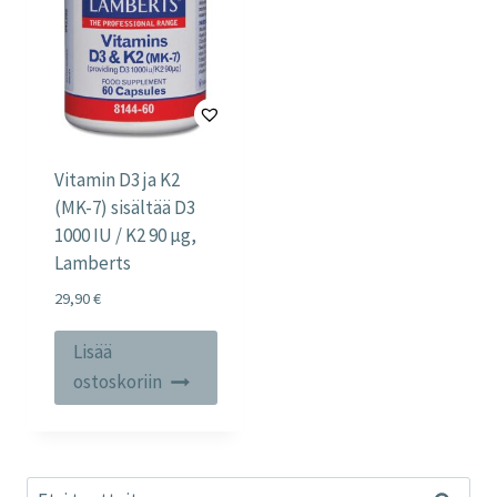
Vitamin D3 ja K2
(MK-7) sisältää D3
1000 IU / K2 90 µg,
Lamberts
29,90
€
Lisää
ostoskoriin
Etsi: