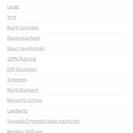
Levät
Yrtit
Multi tuotteet
Ravintojauheet
Muut ravintolisät
100% Natural
EVP Nutrition
Synergos
Multi Nutrient
Reviva Nutrition
Lamberts
Svenska Örtmedicinska Institutet
Kenkou Selfcare