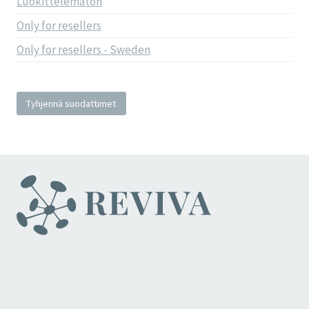
Luokittelematon
Only for resellers
Only for resellers - Sweden
Tyhjennä suodattimet