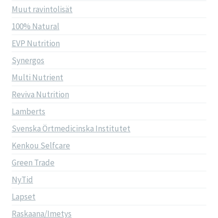
Muut ravintolisät
100% Natural
EVP Nutrition
Synergos
Multi Nutrient
Reviva Nutrition
Lamberts
Svenska Örtmedicinska Institutet
Kenkou Selfcare
Green Trade
NyTid
Lapset
Raskaana/Imetys