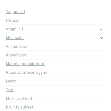
Tarjoukset
Uutiset
Vitamiinit
Mineraalit
Aminohapot
Rasvahapot
Maitohappobakteerit
Ruoansulatusentsyymit
Levät
Yrtit
Multi tuotteet
Ravintojauheet