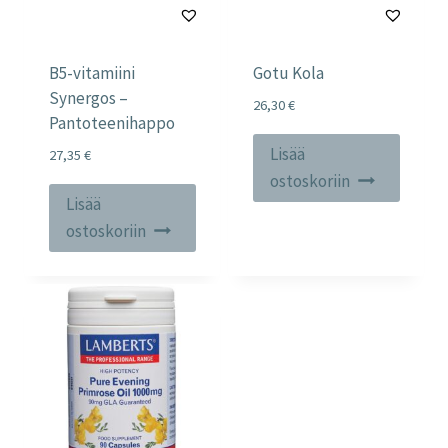
B5-vitamiini
Gotu Kola
Synergos –
26,30
€
Pantoteenihappo
Lisää
27,35
€
ostoskoriin
Lisää
ostoskoriin