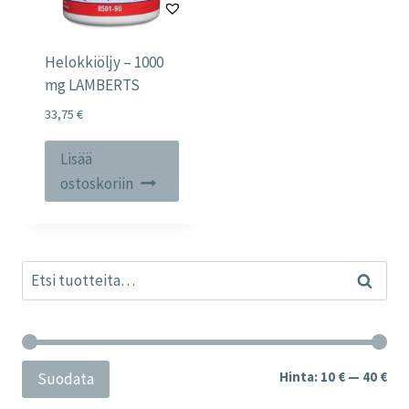
Helokkiöljy – 1000
mg LAMBERTS
33,75
€
Lisää
ostoskoriin
Etsi:
Haku
Min
Mak
Hinta:
10 €
—
40 €
Suodata