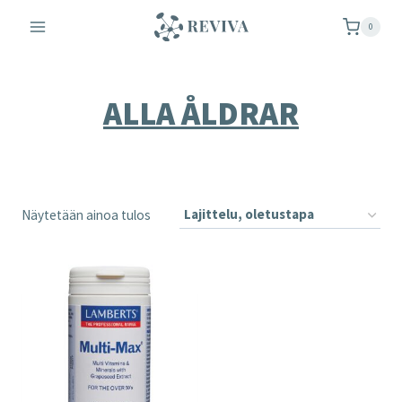
Siirry
0
sisältöön
ALLA ÅLDRAR
Näytetään ainoa tulos