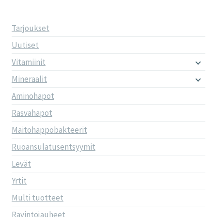
Tarjoukset
Uutiset
Vitamiinit
Mineraalit
Aminohapot
Rasvahapot
Maitohappobakteerit
Ruoansulatusentsyymit
Levät
Yrtit
Multi tuotteet
Ravintojauheet