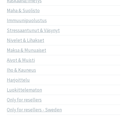
Raskaana/Imetys
Maha & Suolisto
Immuunipuolustus
Stressaantunut & Väsynyt
Nivelet & Lihakset
Maksa & Munuaiset
Aivot & Muisti
Iho & Kauneus
Harjoittelu
Luokittelematon
Only for resellers
Only for resellers - Sweden