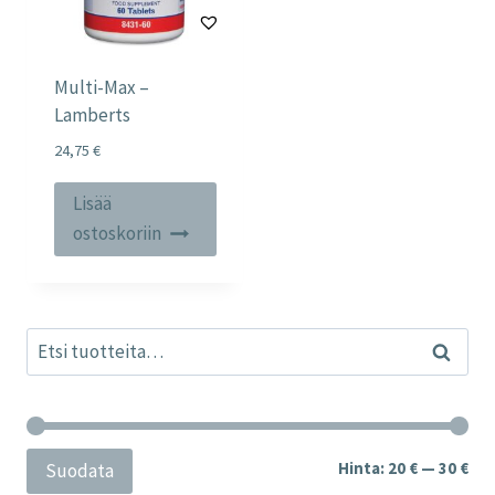
Multi-Max –
Lamberts
24,75
€
Lisää
ostoskoriin
Etsi:
Haku
Min
Mak
Hinta:
20 €
—
30 €
Suodata