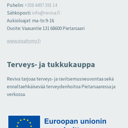
Puhelin:
+358 4497 391 14
Sähköposti:
info@reviva.fi
Aukioloajat: ma-to 9-16
Osoite: Vaasantie 131 68600 Pietarsaari
www.oivahymy.fi
Terveys- ja tukkukauppa
Reviva tarjoaa terveys- ja ravitsemusneuvontaa sekä
ennaltaehkäisevää terveydenhoitoa Pietarsaaressa ja
verkossa.