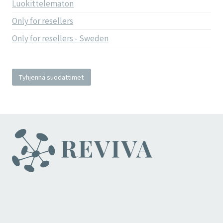
Luokittelematon
Only for resellers
Only for resellers - Sweden
Tyhjennä suodattimet