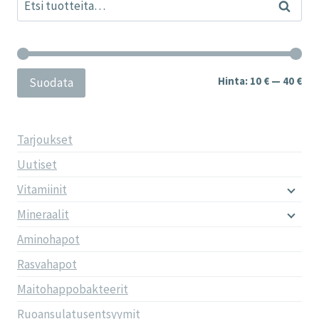
Haku
Min
Mak
Hinta:
10 €
—
40 €
Suodata
Tarjoukset
Uutiset
Vitamiinit
Mineraalit
Aminohapot
Rasvahapot
Maitohappobakteerit
Ruoansulatusentsyymit