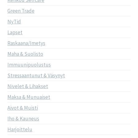
Kenkou Selfcare
Green Trade
NyTid
Lapset
Raskaana/Imetys
Maha & Suolisto
Immuunipuolustus
Stressaantunut & Väsynyt
Nivelet & Lihakset
Maksa & Munuaiset
Aivot & Muisti
Iho & Kauneus
Harjoittelu