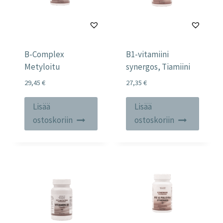
B-Complex
B1-vitamiini
Metyloitu
synergos, Tiamiini
29,45
€
27,35
€
Lisää
Lisää
ostoskoriin
ostoskoriin