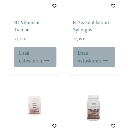
B1-Vitamiini,
B12 & Foolihappo
Tiamiini
Synergos
27,35
€
27,35
€
Lisää
Lisää
ostoskoriin
ostoskoriin