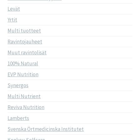
Levät
Yrtit
Multi tuotteet
Ravintojauheet
Muut ravintolisät
100% Natural
EVP Nutrition
Synergos
Multi Nutrient
Reviva Nutrition
Lamberts
Svenska Örtmedicinska Institutet