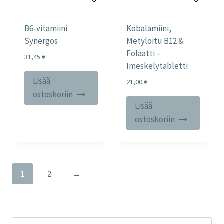
B6-vitamiini
Kobalamiini,
Synergos
Metyloitu B12 &
Folaatti –
31,45
€
Imeskelytabletti
Lisää
21,00
€
ostoskoriin
Lisää
ostoskoriin
1
2
→
Etsi: