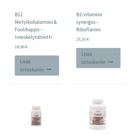
B12
B2-vitamiini
Metylkobalamiini &
synergos –
Foolihappo –
Riboflaviini
Imeskelytabletti
27,35
€
18,90
€
Lisää
Lisää
ostoskoriin
ostoskoriin