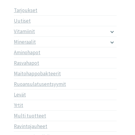
Tarjoukset
Uutiset
Vitamiinit
Mineraalit
Aminohapot
Rasvahapot
Maitohappobakteerit
Ruoansulatusentsyymit
Levät
Yrtit
Multi tuotteet
Ravintojauheet