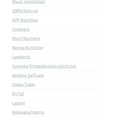
Muut ravintolisät
100% Natural
EVP Nutrition
Synergos
Multi Nutrient
Reviva Nutrition
Lamberts
Svenska Örtmedicinska Institutet
Kenkou Selfcare
Green Trade
NyTid
Lapset
Raskaana/Imetys