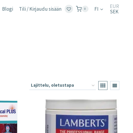
EUR
Blogi
Tili / Kirjaudu sisään
FI
0
SEK