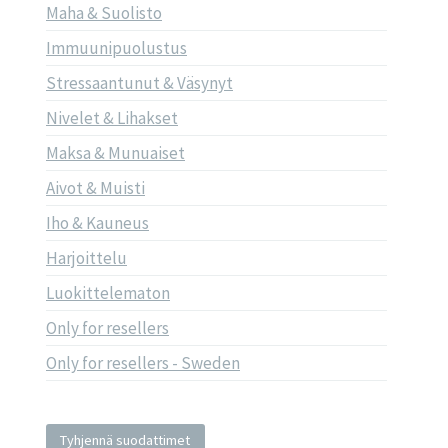
Maha & Suolisto
Immuunipuolustus
Stressaantunut & Väsynyt
Nivelet & Lihakset
Maksa & Munuaiset
Aivot & Muisti
Iho & Kauneus
Harjoittelu
Luokittelematon
Only for resellers
Only for resellers - Sweden
Tyhjennä suodattimet