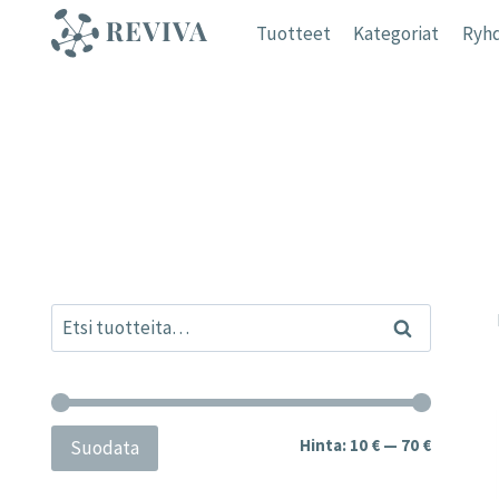
Siirry
Tuotteet
Kategoriat
Ryhd
sisältöön
Etsi:
Haku
Minimihi
Maksimih
Hinta:
10 €
—
70 €
Suodata