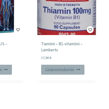
US –
Tiamiini – B1-vitamiini –
Lamberts
17,90
€
in
Lisää ostoskoriin