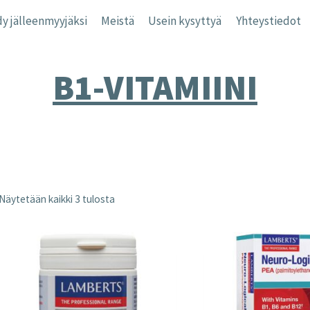
y jälleenmyyjäksi
Meistä
Usein kysyttyä
Yhteystiedot
B1-VITAMIINI
Näytetään kaikki 3 tulosta
nta
inta