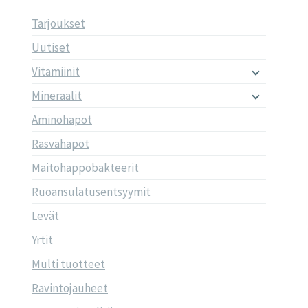
Tarjoukset
Uutiset
Vitamiinit
Mineraalit
Aminohapot
Rasvahapot
Maitohappobakteerit
Ruoansulatusentsyymit
Levät
Yrtit
Multi tuotteet
Ravintojauheet