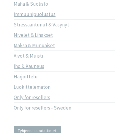
Maha & Suolisto
Immuunipuolustus
Stressaantunut & Väsynyt
Nivelet & Lihakset
Maksa & Munuaiset
Aivot & Muisti
Iho & Kauneus
Harjoittelu
Luokittelematon
Only for resellers
Only for resellers - Sweden
Tyhjennä suodattimet