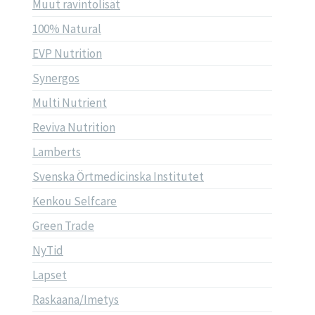
Muut ravintolisät
100% Natural
EVP Nutrition
Synergos
Multi Nutrient
Reviva Nutrition
Lamberts
Svenska Örtmedicinska Institutet
Kenkou Selfcare
Green Trade
NyTid
Lapset
Raskaana/Imetys