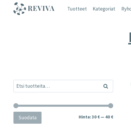
Siirry
Tuotteet
Kategoriat
Ryhd
sisältöön
Etsi:
Haku
Minimihi
Maksimih
Hinta:
30 €
—
40 €
Suodata