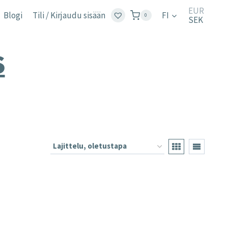
EUR
Blogi
Tili / Kirjaudu sisään
FI
0
SEK
S