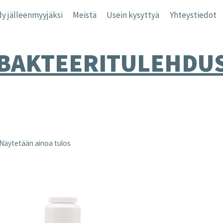
y jälleenmyyjäksi
Meistä
Usein kysyttyä
Yhteystiedot
BAKTEERITULEHDU
Näytetään ainoa tulos
nta
inta