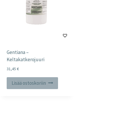
Gentiana –
Keltakatkerojuuri
31,45
€
Lisää ostoskoriin