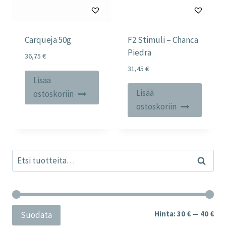
Carqueja 50g
F2 Stimuli – Chanca
Piedra
36,75
€
31,45
€
Lisää
Lisää
ostoskoriin
ostoskoriin
Etsi:
Haku
Min
Mak
Hinta:
30 €
—
40 €
Suodata