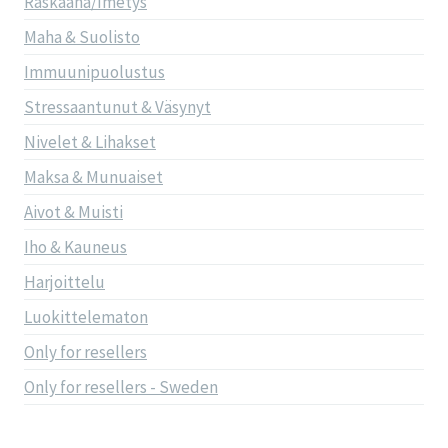
Raskaana/Imetys
Maha & Suolisto
Immuunipuolustus
Stressaantunut & Väsynyt
Nivelet & Lihakset
Maksa & Munuaiset
Aivot & Muisti
Iho & Kauneus
Harjoittelu
Luokittelematon
Only for resellers
Only for resellers - Sweden