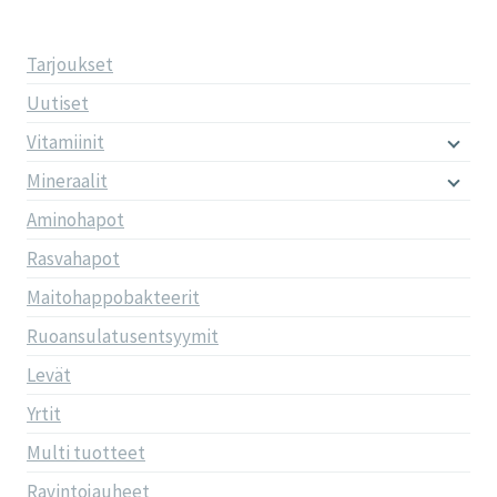
Tarjoukset
Uutiset
Vitamiinit
Mineraalit
Aminohapot
Rasvahapot
Maitohappobakteerit
Ruoansulatusentsyymit
Levät
Yrtit
Multi tuotteet
Ravintojauheet