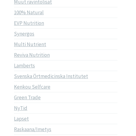
Muut ravintolisät
100% Natural
EVP Nutrition
Synergos
Multi Nutrient
Reviva Nutrition
Lamberts
Svenska Örtmedicinska Institutet
Kenkou Selfcare
Green Trade
NyTid
Lapset
Raskaana/Imetys