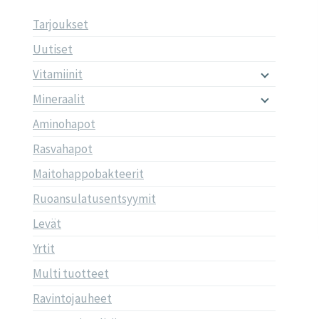
Tarjoukset
Uutiset
Vitamiinit
Mineraalit
Aminohapot
Rasvahapot
Maitohappobakteerit
Ruoansulatusentsyymit
Levät
Yrtit
Multi tuotteet
Ravintojauheet