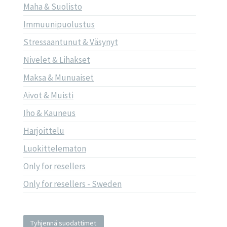
Maha & Suolisto
Immuunipuolustus
Stressaantunut & Väsynyt
Nivelet & Lihakset
Maksa & Munuaiset
Aivot & Muisti
Iho & Kauneus
Harjoittelu
Luokittelematon
Only for resellers
Only for resellers - Sweden
Tyhjennä suodattimet