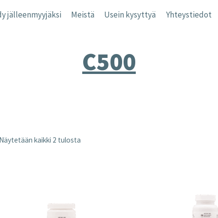
y jälleenmyyjäksi
Meistä
Usein kysyttyä
Yhteystiedot
C500
Näytetään kaikki 2 tulosta
nta
inta