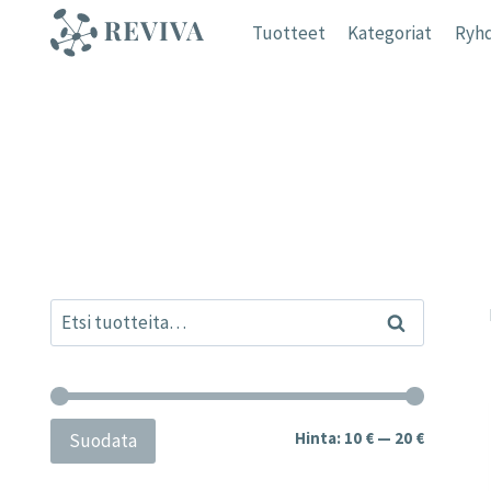
Siirry
Tuotteet
Kategoriat
Ryhd
sisältöön
Etsi:
Haku
Minimihi
Maksimih
Hinta:
10 €
—
20 €
Suodata