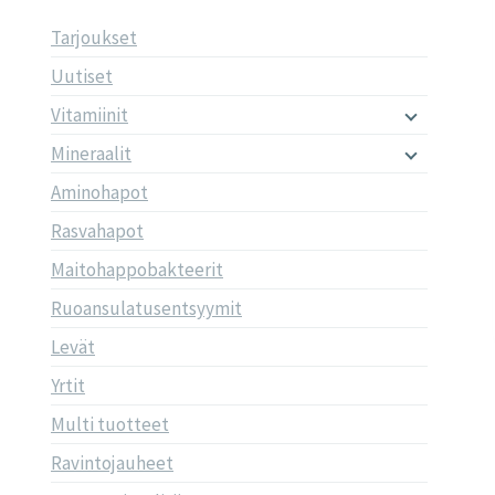
Tarjoukset
Uutiset
Vitamiinit
Mineraalit
Aminohapot
Rasvahapot
Maitohappobakteerit
Ruoansulatusentsyymit
Levät
Yrtit
Multi tuotteet
Ravintojauheet