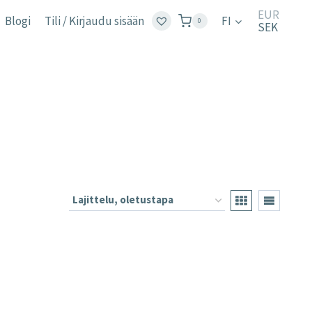
EUR
Blogi
Tili / Kirjaudu sisään
FI
0
SEK