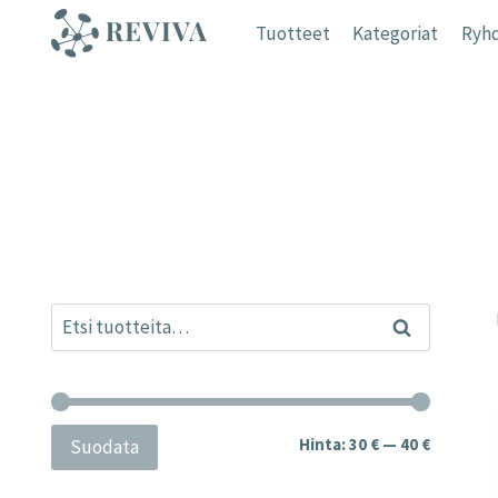
Siirry
Tuotteet
Kategoriat
Ryhd
sisältöön
Etsi:
Haku
Minimihi
Maksimih
Hinta:
30 €
—
40 €
Suodata