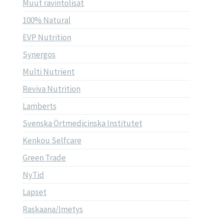
Muut ravintolisät
100% Natural
EVP Nutrition
Synergos
Multi Nutrient
Reviva Nutrition
Lamberts
Svenska Örtmedicinska Institutet
Kenkou Selfcare
Green Trade
NyTid
Lapset
Raskaana/Imetys