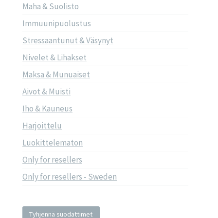
Maha & Suolisto
Immuunipuolustus
Stressaantunut & Väsynyt
Nivelet & Lihakset
Maksa & Munuaiset
Aivot & Muisti
Iho & Kauneus
Harjoittelu
Luokittelematon
Only for resellers
Only for resellers - Sweden
Tyhjennä suodattimet