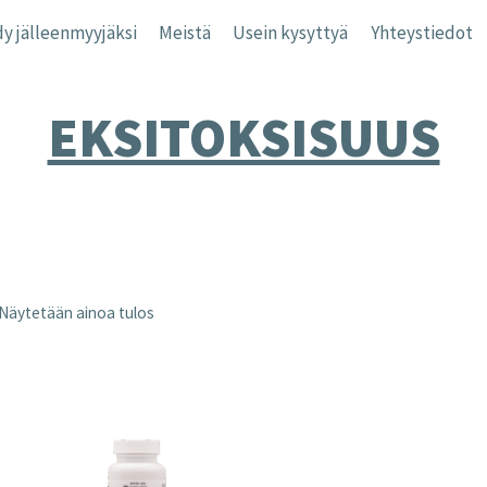
y jälleenmyyjäksi
Meistä
Usein kysyttyä
Yhteystiedot
EKSITOKSISUUS
Näytetään ainoa tulos
nta
inta