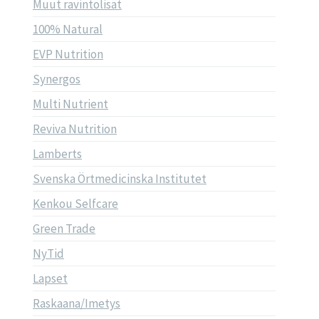
Muut ravintolisät
100% Natural
EVP Nutrition
Synergos
Multi Nutrient
Reviva Nutrition
Lamberts
Svenska Örtmedicinska Institutet
Kenkou Selfcare
Green Trade
NyTid
Lapset
Raskaana/Imetys