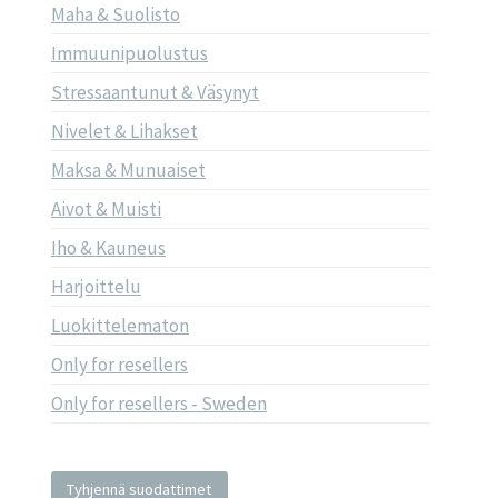
Maha & Suolisto
Immuunipuolustus
Stressaantunut & Väsynyt
Nivelet & Lihakset
Maksa & Munuaiset
Aivot & Muisti
Iho & Kauneus
Harjoittelu
Luokittelematon
Only for resellers
Only for resellers - Sweden
Tyhjennä suodattimet