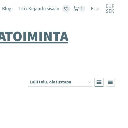
EUR
Blogi
Tili / Kirjaudu sisään
FI
0
SEK
ATOIMINTA