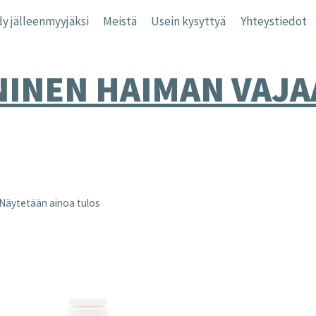
y jälleenmyyjäksi
Meistä
Usein kysyttyä
Yhteystiedot
NINEN HAIMAN VAJA
Näytetään ainoa tulos
nta
inta