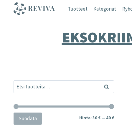
Siirry
Tuotteet
Kategoriat
Ryhd
sisältöön
EKSOKRII
Etsi:
Haku
Minimihi
Maksimih
Hinta:
30 €
—
40 €
Suodata