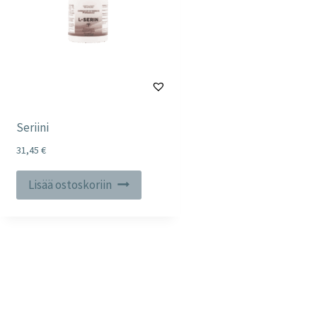
Seriini
31,45
€
Lisää ostoskoriin