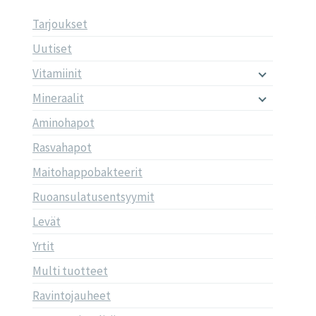
Tarjoukset
Uutiset
Vitamiinit
Mineraalit
Aminohapot
Rasvahapot
Maitohappobakteerit
Ruoansulatusentsyymit
Levät
Yrtit
Multi tuotteet
Ravintojauheet