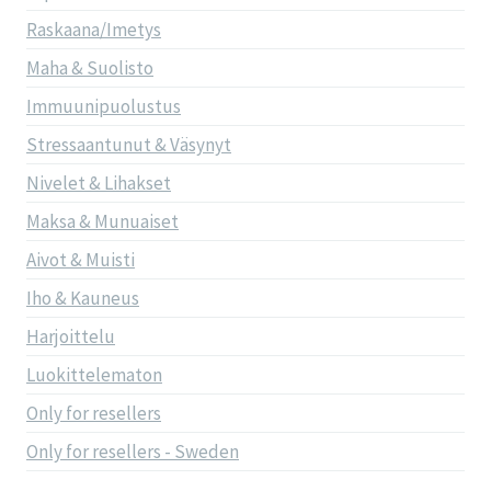
Raskaana/Imetys
Maha & Suolisto
Immuunipuolustus
Stressaantunut & Väsynyt
Nivelet & Lihakset
Maksa & Munuaiset
Aivot & Muisti
Iho & Kauneus
Harjoittelu
Luokittelematon
Only for resellers
Only for resellers - Sweden