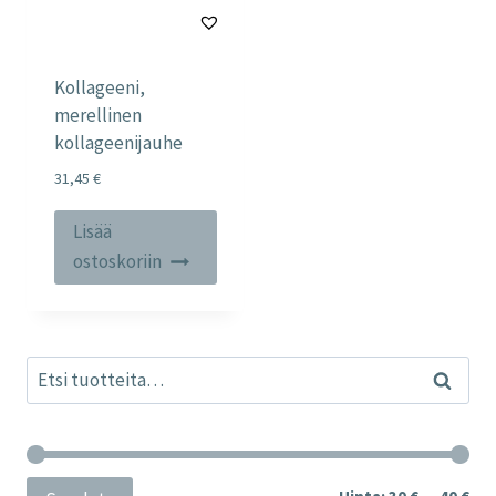
Kollageeni,
merellinen
kollageenijauhe
31,45
€
Lisää
ostoskoriin
Etsi:
Haku
Min
Mak