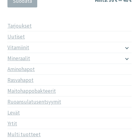
Hinta:
30 €
—
40 €
Suodata
Tarjoukset
Uutiset
Vitamiinit
Mineraalit
Aminohapot
Rasvahapot
Maitohappobakteerit
Ruoansulatusentsyymit
Levät
Yrtit
Multi tuotteet