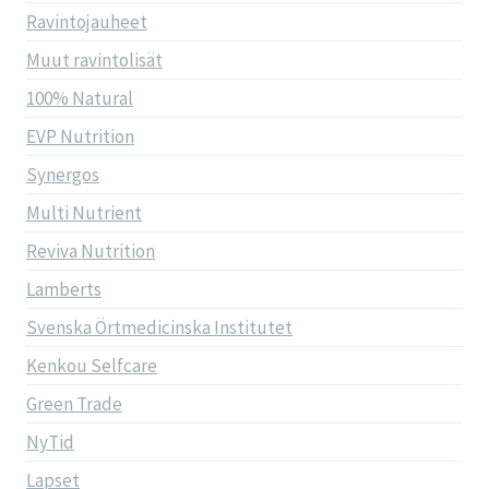
Ravintojauheet
Muut ravintolisät
100% Natural
EVP Nutrition
Synergos
Multi Nutrient
Reviva Nutrition
Lamberts
Svenska Örtmedicinska Institutet
Kenkou Selfcare
Green Trade
NyTid
Lapset