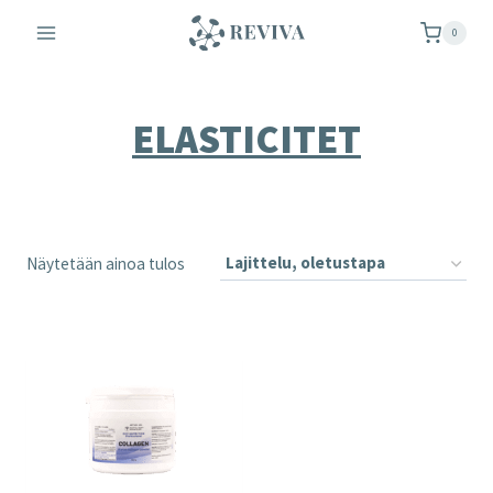
Siirry
0
sisältöön
ELASTICITET
Näytetään ainoa tulos