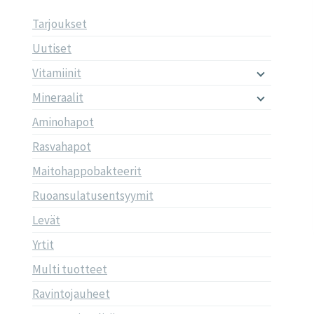
Tarjoukset
Uutiset
Vitamiinit
Mineraalit
Aminohapot
Rasvahapot
Maitohappobakteerit
Ruoansulatusentsyymit
Levät
Yrtit
Multi tuotteet
Ravintojauheet