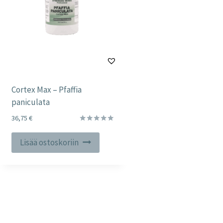
Cortex Max – Pfaffia
paniculata
36,75
€
Arvostelu
tuotteesta:
Lisää ostoskoriin
5.00
/ 5