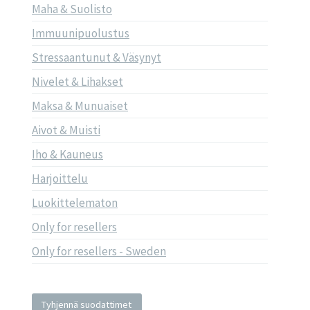
Maha & Suolisto
Immuunipuolustus
Stressaantunut & Väsynyt
Nivelet & Lihakset
Maksa & Munuaiset
Aivot & Muisti
Iho & Kauneus
Harjoittelu
Luokittelematon
Only for resellers
Only for resellers - Sweden
Tyhjennä suodattimet