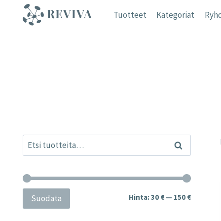
Siirry
Tuotteet
Kategoriat
Ryhd
sisältöön
Etsi:
Haku
Minimihi
Maksimih
Hinta:
30 €
—
150 €
Suodata