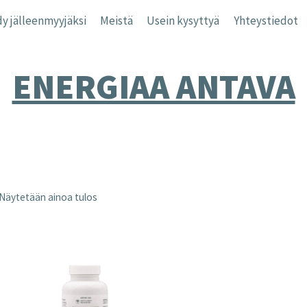
y jälleenmyyjäksi
Meistä
Usein kysyttyä
Yhteystiedot
ENERGIAA ANTAVA
Näytetään ainoa tulos
nta
inta