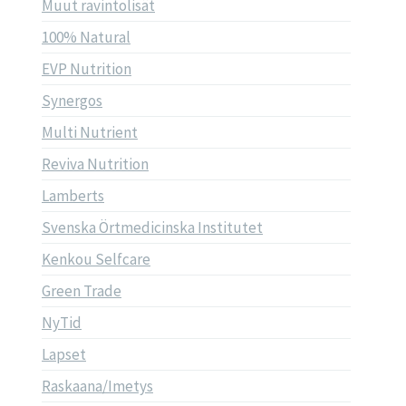
Muut ravintolisät
100% Natural
EVP Nutrition
Synergos
Multi Nutrient
Reviva Nutrition
Lamberts
Svenska Örtmedicinska Institutet
Kenkou Selfcare
Green Trade
NyTid
Lapset
Raskaana/Imetys