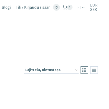
EUR
Blogi
Tili / Kirjaudu sisään
FI
0
SEK