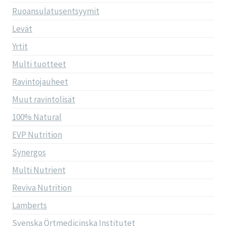
Ruoansulatusentsyymit
Levät
Yrtit
Multi tuotteet
Ravintojauheet
Muut ravintolisät
100% Natural
EVP Nutrition
Synergos
Multi Nutrient
Reviva Nutrition
Lamberts
Svenska Örtmedicinska Institutet