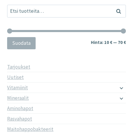
sivulla
Etsi:
Haku
Min
Mak
Hinta:
10 €
—
70 €
Suodata
Tarjoukset
Uutiset
Vitamiinit
Mineraalit
Aminohapot
Rasvahapot
Maitohappobakteerit