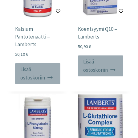
Kalsium
Koentsyymi Q10 –
Pantotenaatti –
Lamberts
Lamberts
50,90
€
20,10
€
Lisää
Lisää
ostoskoriin
ostoskoriin