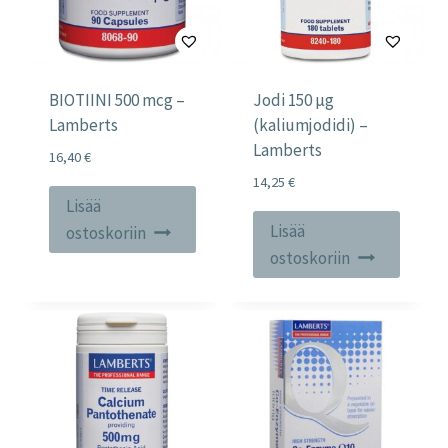
BIOTIINI 500 mcg –
Jodi 150 µg
Lamberts
(kaliumjodidi) –
Lamberts
16,40
€
14,25
€
Lisää
Lisää
ostoskoriin
ostoskoriin