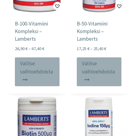
B-100-Vitamiini
B-50-Vitamiini
Kompleksi –
Kompleksi –
Lamberts
Lamberts
Price
Price
26,90
€
–
67,40
€
17,25
€
–
25,40
€
range:
range:
Tällä
Tällä
26,90 €
17,25 €
Valitse
Valitse
tuotteella
tuotte
through
through
vaihtoehdoista
vaihtoehdoista
67,40 €
25,40 €
on
on
useampi
useam
muunnelma.
muunn
Voit
Voit
tehdä
tehdä
valinnat
valinn
tuotteen
tuott
sivulla.
sivulla