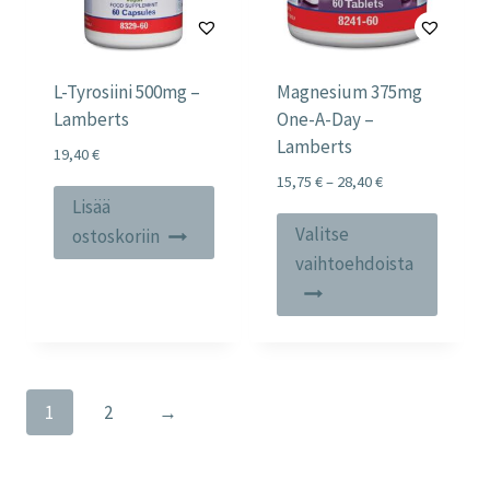
L-Tyrosiini 500mg –
Magnesium 375mg
Lamberts
One-A-Day –
Lamberts
19,40
€
Price
15,75
€
–
28,40
€
Lisää
range:
Tällä
15,75 €
Valitse
ostoskoriin
tuotte
through
vaihtoehdoista
28,40 €
on
useam
muunn
Voit
tehdä
1
2
→
valinn
tuott