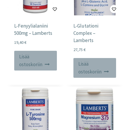
L-Fenyylialaniini
L-Glutationi
500mg – Lamberts
Complex –
Lamberts
19,40
€
27,75
€
Lisää
Lisää
ostoskoriin
ostoskoriin