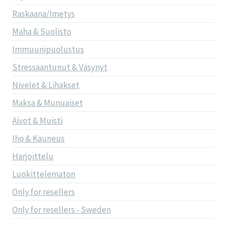
Raskaana/Imetys
Maha & Suolisto
Immuunipuolustus
Stressaantunut & Väsynyt
Nivelet & Lihakset
Maksa & Munuaiset
Aivot & Muisti
Iho & Kauneus
Harjoittelu
Luokittelematon
Only for resellers
Only for resellers - Sweden