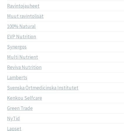
Ravintojauheet
Muut ravintolisät
100% Natural
EVP Nutrition
Synergos
Multi Nutrient
Reviva Nutrition
Lamberts
Svenska Örtmedicinska Institutet
Kenkou Selfcare
Green Trade
NyTid
Lapset