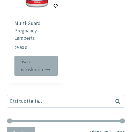
Multi-Guard
Pregnancy –
Lamberts
29,90
€
Lisää
ostoskoriin
Etsi:
Haku
Min
Mak