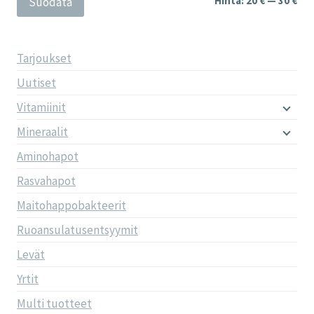
Hinta:
20 €
—
30 €
Suodata
Tarjoukset
Uutiset
Vitamiinit
Mineraalit
Aminohapot
Rasvahapot
Maitohappobakteerit
Ruoansulatusentsyymit
Levät
Yrtit
Multi tuotteet