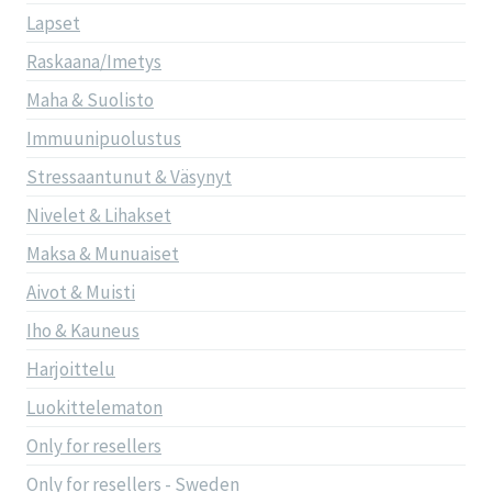
Lapset
Raskaana/Imetys
Maha & Suolisto
Immuunipuolustus
Stressaantunut & Väsynyt
Nivelet & Lihakset
Maksa & Munuaiset
Aivot & Muisti
Iho & Kauneus
Harjoittelu
Luokittelematon
Only for resellers
Only for resellers - Sweden