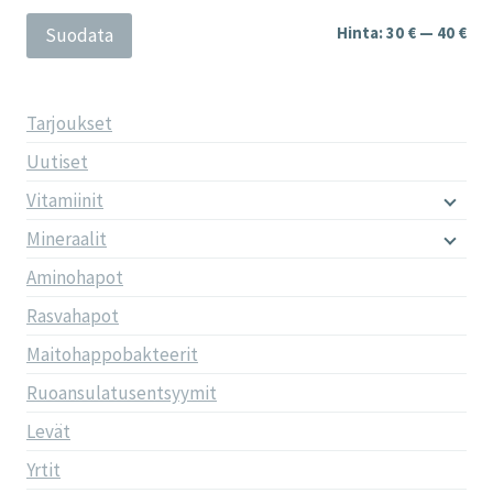
Min
Mak
Hinta:
30 €
—
40 €
Suodata
Tarjoukset
Uutiset
Vitamiinit
Mineraalit
Aminohapot
Rasvahapot
Maitohappobakteerit
Ruoansulatusentsyymit
Levät
Yrtit