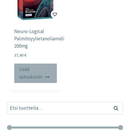
Neuro-Logical
Palmitoyylietanoliamidi
200mg
37,40
€
Lisää
ostoskoriin
Etsi:
Haku