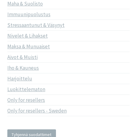
Maha & Suolisto
Immuunipuolustus
Stressaantunut & Väsynyt
Nivelet & Lihakset
Maksa & Munuaiset
Aivot & Muisti
Iho & Kauneus
Harjoittelu
Luokittelematon
Only for resellers
Only for resellers - Sweden
Tyhjennä suodattimet