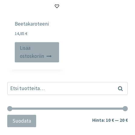
Beetakaroteeni
14,85
€
Lisää
ostoskoriin
Etsi:
Haku
Min
Mak
Hinta:
10 €
—
20 €
Suodata