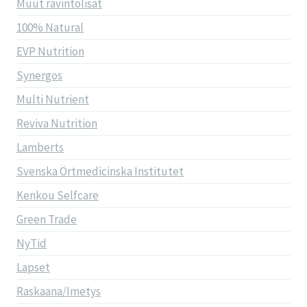
Muut ravintolisät
100% Natural
EVP Nutrition
Synergos
Multi Nutrient
Reviva Nutrition
Lamberts
Svenska Örtmedicinska Institutet
Kenkou Selfcare
Green Trade
NyTid
Lapset
Raskaana/Imetys