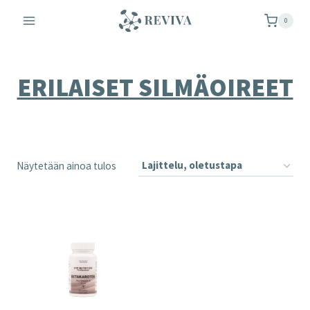
Siirry
0
sisältöön
ERILAISET SILMÄOIREET
Näytetään ainoa tulos