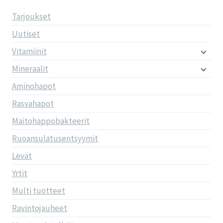
Tarjoukset
Uutiset
Vitamiinit
Mineraalit
Aminohapot
Rasvahapot
Maitohappobakteerit
Ruoansulatusentsyymit
Levät
Yrtit
Multi tuotteet
Ravintojauheet