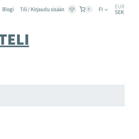
EUR
Blogi
Tili / Kirjaudu sisään
FI
0
SEK
TELI