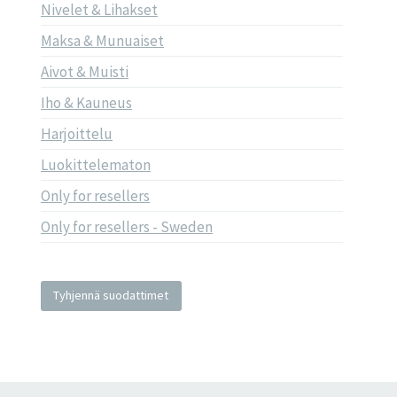
Nivelet & Lihakset
Maksa & Munuaiset
Aivot & Muisti
Iho & Kauneus
Harjoittelu
Luokittelematon
Only for resellers
Only for resellers - Sweden
Tyhjennä suodattimet