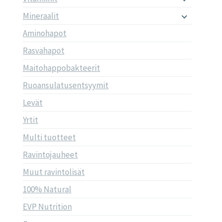
Mineraalit
Aminohapot
Rasvahapot
Maitohappobakteerit
Ruoansulatusentsyymit
Levät
Yrtit
Multi tuotteet
Ravintojauheet
Muut ravintolisät
100% Natural
EVP Nutrition