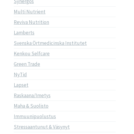
Synergos
Multi Nutrient
Reviva Nutrition
Lamberts
Svenska Örtmedicinska Institutet
Kenkou Selfcare
Green Trade
NyTid
Lapset
Raskaana/Imetys
Maha & Suolisto
Immuunipuolustus
Stressaantunut & Väsynyt