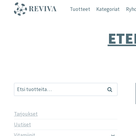
Siirry
Tuotteet
Kategoriat
Ryhd
sisältöön
ETE
Etsi:
Haku
Tarjoukset
Uutiset
Vitamiinit