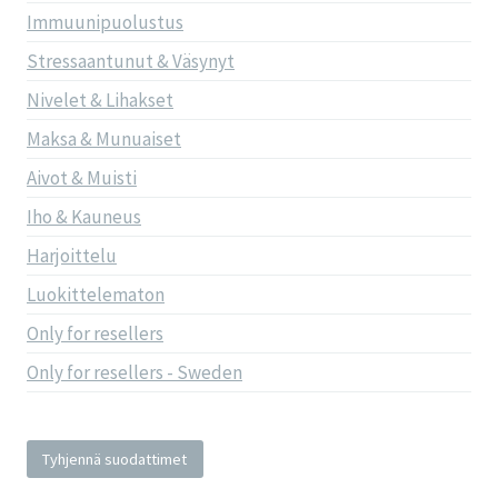
Immuunipuolustus
Stressaantunut & Väsynyt
Nivelet & Lihakset
Maksa & Munuaiset
Aivot & Muisti
Iho & Kauneus
Harjoittelu
Luokittelematon
Only for resellers
Only for resellers - Sweden
Tyhjennä suodattimet