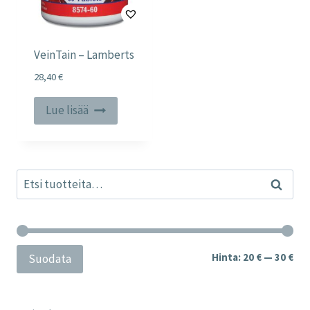
VeinTain – Lamberts
28,40
€
Lue lisää
Etsi:
Haku
Min
Mak
Hinta:
20 €
—
30 €
Suodata