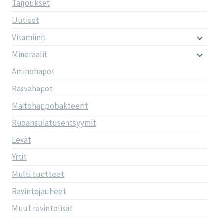
Tarjoukset
Uutiset
Vitamiinit
Mineraalit
Aminohapot
Rasvahapot
Maitohappobakteerit
Ruoansulatusentsyymit
Levät
Yrtit
Multi tuotteet
Ravintojauheet
Muut ravintolisät