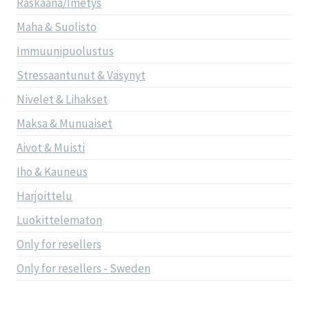
Raskaana/Imetys
Maha & Suolisto
Immuunipuolustus
Stressaantunut & Väsynyt
Nivelet & Lihakset
Maksa & Munuaiset
Aivot & Muisti
Iho & Kauneus
Harjoittelu
Luokittelematon
Only for resellers
Only for resellers - Sweden