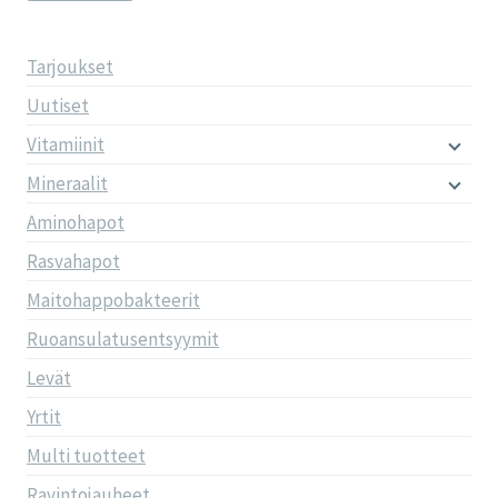
Tarjoukset
Uutiset
Vitamiinit
Mineraalit
Aminohapot
Rasvahapot
Maitohappobakteerit
Ruoansulatusentsyymit
Levät
Yrtit
Multi tuotteet
Ravintojauheet