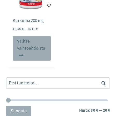
Kurkuma 200 mg
Price
19,40
€
–
36,10
€
range:
Tällä
19,40 €
Valitse
tuotteella
through
vaihtoehdoista
36,10 €
on
useampi
muunnelma.
Voit
Etsi:
tehdä
Haku
valinnat
tuotteen
sivulla.
Min
Mak
Hinta:
30 €
—
20 €
Suodata