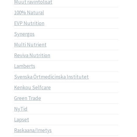
Muut ravintolisät
100% Natural
EVP Nutrition
Synergos
Multi Nutrient
Reviva Nutrition
Lamberts
Svenska Örtmedicinska Institutet
Kenkou Selfcare
Green Trade
NyTid
Lapset
Raskaana/Imetys