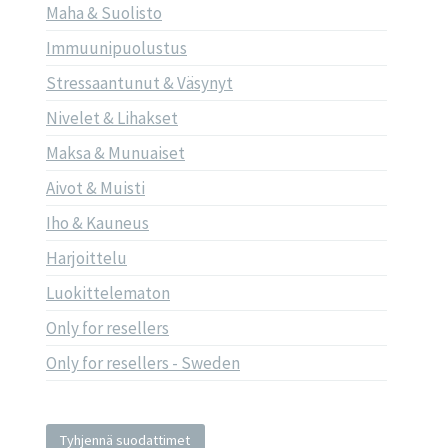
Maha & Suolisto
Immuunipuolustus
Stressaantunut & Väsynyt
Nivelet & Lihakset
Maksa & Munuaiset
Aivot & Muisti
Iho & Kauneus
Harjoittelu
Luokittelematon
Only for resellers
Only for resellers - Sweden
Tyhjennä suodattimet