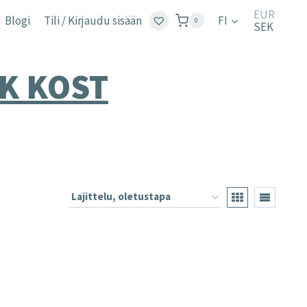
EUR
Blogi
Tili / Kirjaudu sisään
FI
0
SEK
K KOST