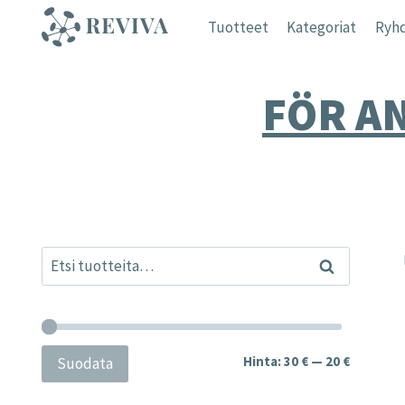
Siirry
Tuotteet
Kategoriat
Ryhd
sisältöön
FÖR A
Etsi:
Haku
Minimihi
Maksimih
Hinta:
30 €
—
20 €
Suodata