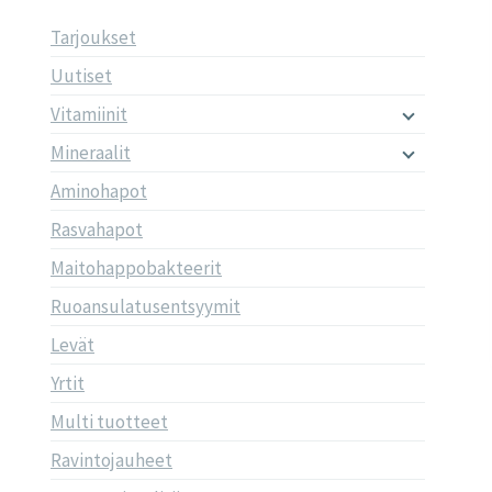
Tarjoukset
Uutiset
Vitamiinit
Mineraalit
Aminohapot
Rasvahapot
Maitohappobakteerit
Ruoansulatusentsyymit
Levät
Yrtit
Multi tuotteet
Ravintojauheet