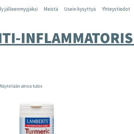
y jälleenmyyjäksi
Meistä
Usein kysyttyä
Yhteystiedot
NTI-INFLAMMATORIS
Näytetään ainoa tulos
nta
inta