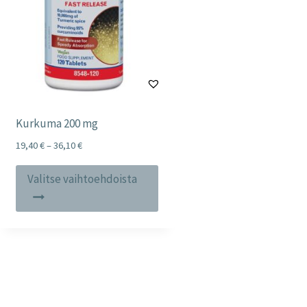
Kurkuma 200 mg
Price
19,40
€
–
36,10
€
range:
Tällä
19,40 €
Valitse vaihtoehdoista
tuotteella
through
36,10 €
on
useampi
muunnelma.
Voit
tehdä
valinnat