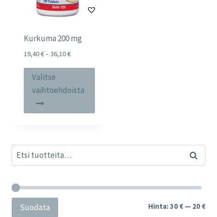
Kurkuma 200 mg
Price
19,40
€
–
36,10
€
range:
Tällä
19,40 €
Valitse
tuotteella
through
vaihtoehdoista
36,10 €
on
useampi
muunnelma.
Voit
Etsi:
tehdä
Haku
valinnat
tuotteen
sivulla.
Min
Mak
Hinta:
30 €
—
20 €
Suodata