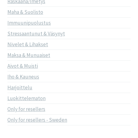
Raskaana/Imetys
Maha & Suolisto
Immuunipuolustus
Stressaantunut & Väsynyt
Nivelet & Lihakset
Maksa & Munuaiset
Aivot & Muisti
Iho & Kauneus
Harjoittelu
Luokittelematon
Only for resellers
Only for resellers - Sweden