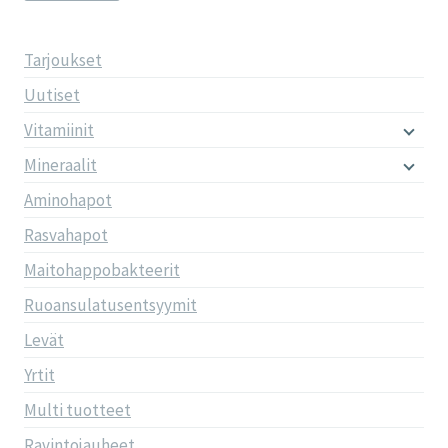
Tarjoukset
Uutiset
Vitamiinit
Mineraalit
Aminohapot
Rasvahapot
Maitohappobakteerit
Ruoansulatusentsyymit
Levät
Yrtit
Multi tuotteet
Ravintojauheet