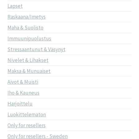
Lapset
Raskaana/Imetys
Maha & Suolisto
Immuunipuolustus
Stressaantunut & Väsynyt
Nivelet & Lihakset
Maksa & Munuaiset
Aivot & Muisti
Iho & Kauneus
Harjoittelu
Luokittelematon
Only for resellers
Only for resellers - Sweden