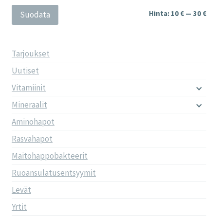
Min
Mak
Hinta:
10 €
—
30 €
Suodata
Tarjoukset
Uutiset
Vitamiinit
Mineraalit
Aminohapot
Rasvahapot
Maitohappobakteerit
Ruoansulatusentsyymit
Levät
Yrtit