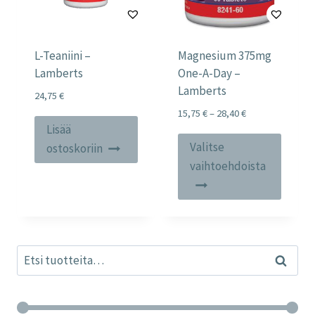
L-Teaniini –
Magnesium 375mg
Lamberts
One-A-Day –
Lamberts
24,75
€
Price
15,75
€
–
28,40
€
Lisää
range:
Tällä
15,75 €
Valitse
ostoskoriin
tuotte
through
vaihtoehdoista
28,40 €
on
useam
muunn
Voit
Etsi:
tehdä
Haku
valinn
tuott
sivulla