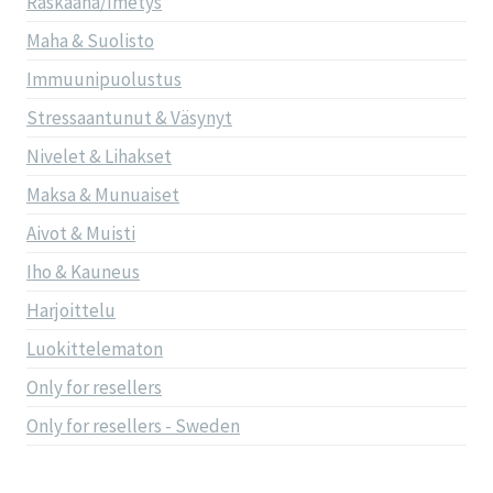
Raskaana/Imetys
Maha & Suolisto
Immuunipuolustus
Stressaantunut & Väsynyt
Nivelet & Lihakset
Maksa & Munuaiset
Aivot & Muisti
Iho & Kauneus
Harjoittelu
Luokittelematon
Only for resellers
Only for resellers - Sweden