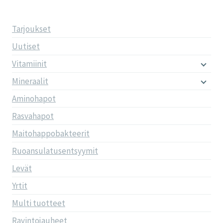
Tarjoukset
Uutiset
Vitamiinit
Mineraalit
Aminohapot
Rasvahapot
Maitohappobakteerit
Ruoansulatusentsyymit
Levät
Yrtit
Multi tuotteet
Ravintojauheet