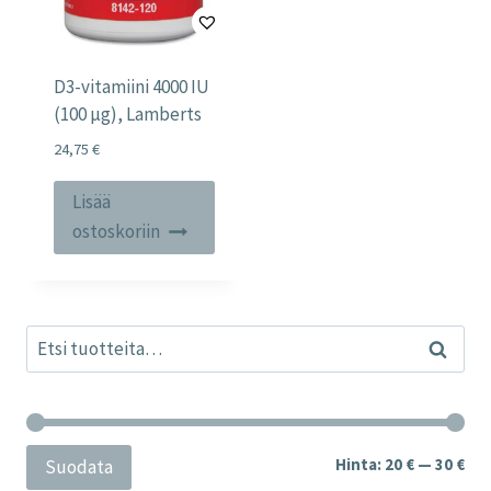
D3-vitamiini 4000 IU
(100 µg), Lamberts
24,75
€
Lisää
ostoskoriin
Etsi:
Haku
Min
Mak
Hinta:
20 €
—
30 €
Suodata