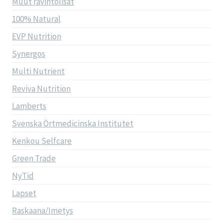
Muut ravintolisät
100% Natural
EVP Nutrition
Synergos
Multi Nutrient
Reviva Nutrition
Lamberts
Svenska Örtmedicinska Institutet
Kenkou Selfcare
Green Trade
NyTid
Lapset
Raskaana/Imetys