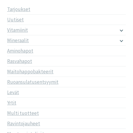
Tarjoukset
Uutiset
Vitamiinit
Mineraalit
Aminohapot
Rasvahapot
Maitohappobakteerit
Ruoansulatusentsyymit
Levät
Yrtit
Multi tuotteet
Ravintojauheet