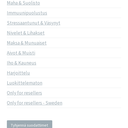
Maha & Suolisto
Immuunipuolustus
Stressaantunut & Väsynyt
Nivelet & Lihakset
Maksa & Munuaiset
Aivot & Muisti
Iho & Kauneus
Harjoittelu
Luokittelematon
Only for resellers
Only for resellers - Sweden
Tyhjennä suodattimet