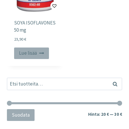
SOYA ISOFLAVONES
50 mg
23,90
€
Lue lisää
Etsi:
Haku
Min
Mak
Hinta:
20 €
—
30 €
Suodata