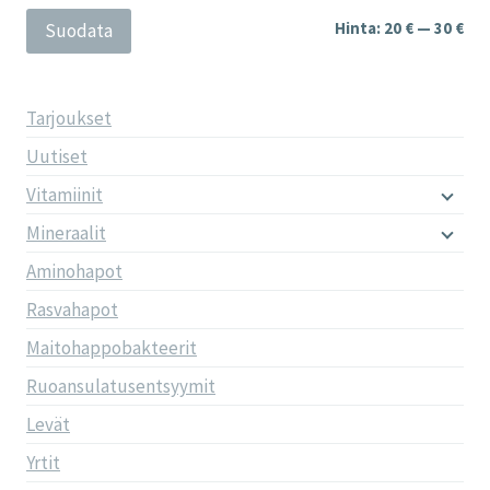
Min
Mak
Hinta:
20 €
—
30 €
Suodata
Tarjoukset
Uutiset
Vitamiinit
Mineraalit
Aminohapot
Rasvahapot
Maitohappobakteerit
Ruoansulatusentsyymit
Levät
Yrtit