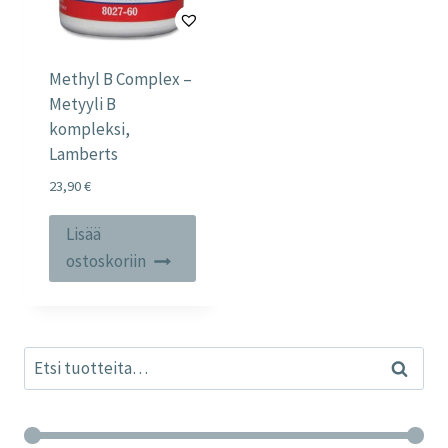
Methyl B Complex –
Metyyli B
kompleksi,
Lamberts
23,90
€
Lisää
ostoskoriin
Etsi:
Haku