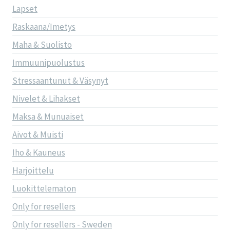
Lapset
Raskaana/Imetys
Maha & Suolisto
Immuunipuolustus
Stressaantunut & Väsynyt
Nivelet & Lihakset
Maksa & Munuaiset
Aivot & Muisti
Iho & Kauneus
Harjoittelu
Luokittelematon
Only for resellers
Only for resellers - Sweden