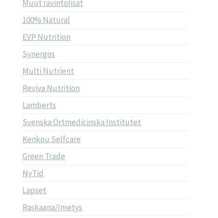
Muut ravintolisät
100% Natural
EVP Nutrition
Synergos
Multi Nutrient
Reviva Nutrition
Lamberts
Svenska Örtmedicinska Institutet
Kenkou Selfcare
Green Trade
NyTid
Lapset
Raskaana/Imetys