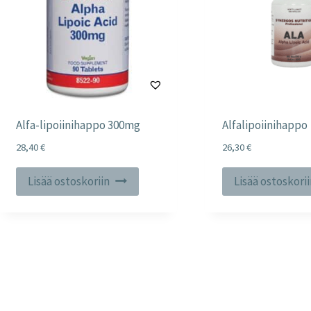
Alfa-lipoiinihappo 300mg
Alfalipoiinihappo
28,40
€
26,30
€
Lisää ostoskoriin
Lisää ostoskori