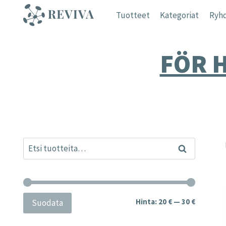
Siirry
Tuotteet
Kategoriat
Ryhd
sisältöön
FÖR 
Etsi:
Haku
Minimihi
Maksimih
Hinta:
20 €
—
30 €
Suodata