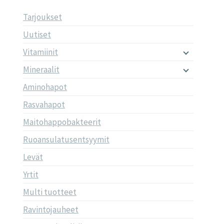
Tarjoukset
Uutiset
Vitamiinit
Mineraalit
Aminohapot
Rasvahapot
Maitohappobakteerit
Ruoansulatusentsyymit
Levät
Yrtit
Multi tuotteet
Ravintojauheet