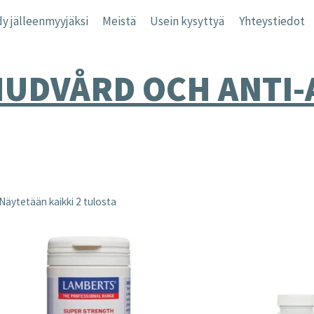
y jälleenmyyjäksi
Meistä
Usein kysyttyä
Yhteystiedot
HUDVÅRD OCH ANTI-
Näytetään kaikki 2 tulosta
nta
inta