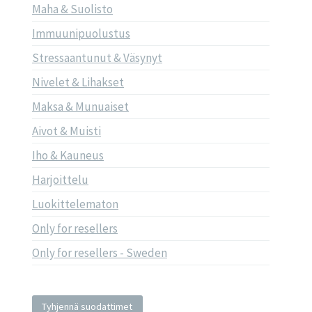
Maha & Suolisto
Immuunipuolustus
Stressaantunut & Väsynyt
Nivelet & Lihakset
Maksa & Munuaiset
Aivot & Muisti
Iho & Kauneus
Harjoittelu
Luokittelematon
Only for resellers
Only for resellers - Sweden
Tyhjennä suodattimet