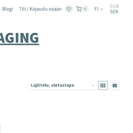
EUR
Blogi
Tili / Kirjaudu sisään
FI
0
SEK
AGING