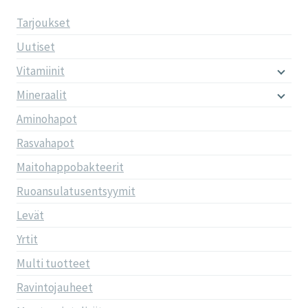
Tarjoukset
Uutiset
Vitamiinit
Mineraalit
Aminohapot
Rasvahapot
Maitohappobakteerit
Ruoansulatusentsyymit
Levät
Yrtit
Multi tuotteet
Ravintojauheet