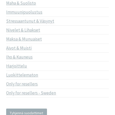
Maha & Suolisto
Immuunipuolustus
Stressaantunut & Väsynyt
Nivelet & Lihakset
Maksa & Munuaiset
Aivot & Muisti
Iho & Kauneus
Harjoittelu
Luokittelematon
Only for resellers
Only for resellers - Sweden
Tyhjennä suodattimet