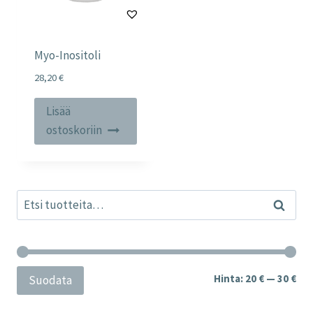
Myo-Inositoli
28,20
€
Lisää
ostoskoriin
Etsi:
Haku
Min
Mak
Hinta:
20 €
—
30 €
Suodata