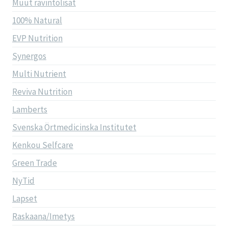
Muut ravintolisät
100% Natural
EVP Nutrition
Synergos
Multi Nutrient
Reviva Nutrition
Lamberts
Svenska Örtmedicinska Institutet
Kenkou Selfcare
Green Trade
NyTid
Lapset
Raskaana/Imetys