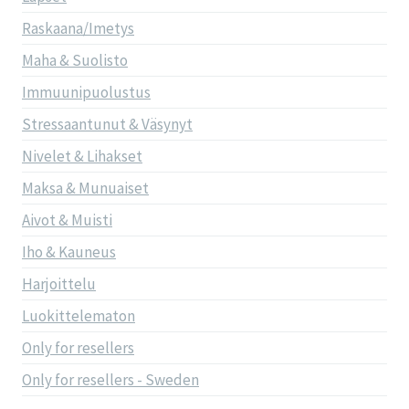
Raskaana/Imetys
Maha & Suolisto
Immuunipuolustus
Stressaantunut & Väsynyt
Nivelet & Lihakset
Maksa & Munuaiset
Aivot & Muisti
Iho & Kauneus
Harjoittelu
Luokittelematon
Only for resellers
Only for resellers - Sweden