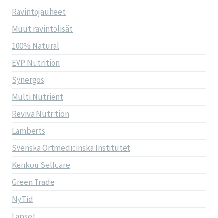
Ravintojauheet
Muut ravintolisät
100% Natural
EVP Nutrition
Synergos
Multi Nutrient
Reviva Nutrition
Lamberts
Svenska Örtmedicinska Institutet
Kenkou Selfcare
Green Trade
NyTid
Lapset