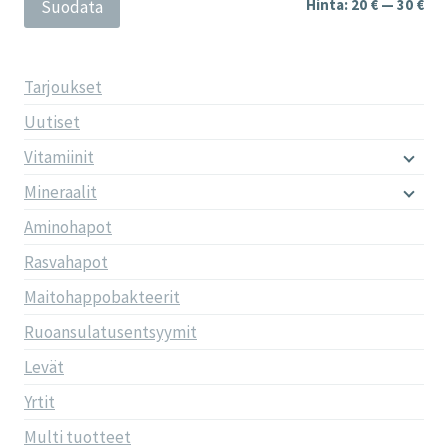
Min
Mak
Hinta:
20 €
—
30 €
Suodata
Tarjoukset
Uutiset
Vitamiinit
Mineraalit
Aminohapot
Rasvahapot
Maitohappobakteerit
Ruoansulatusentsyymit
Levät
Yrtit
Multi tuotteet