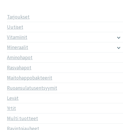
Tarjoukset
Uutiset
Vitamiinit
Mineraalit
Aminohapot
Rasvahapot
Maitohappobakteerit
Ruoansulatusentsyymit
Levät
Yrtit
Multi tuotteet
Ravintojauheet