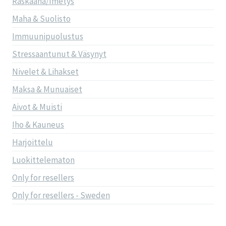
Raskaana/Imetys
Maha & Suolisto
Immuunipuolustus
Stressaantunut & Väsynyt
Nivelet & Lihakset
Maksa & Munuaiset
Aivot & Muisti
Iho & Kauneus
Harjoittelu
Luokittelematon
Only for resellers
Only for resellers - Sweden