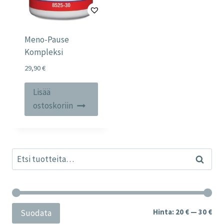
Meno-Pause
Kompleksi
29,90
€
Lisää
ostoskoriin
Etsi:
Haku
Min
Mak
Hinta:
20 €
—
30 €
Suodata