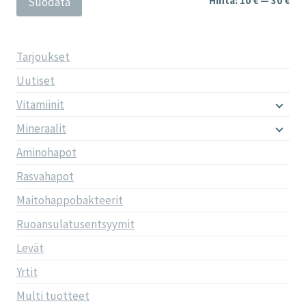
Hinta:
10 €
—
30 €
Suodata
Tarjoukset
Uutiset
Vitamiinit
Mineraalit
Aminohapot
Rasvahapot
Maitohappobakteerit
Ruoansulatusentsyymit
Levät
Yrtit
Multi tuotteet