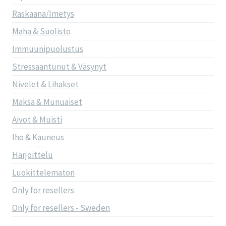
Raskaana/Imetys
Maha & Suolisto
Immuunipuolustus
Stressaantunut & Väsynyt
Nivelet & Lihakset
Maksa & Munuaiset
Aivot & Muisti
Iho & Kauneus
Harjoittelu
Luokittelematon
Only for resellers
Only for resellers - Sweden