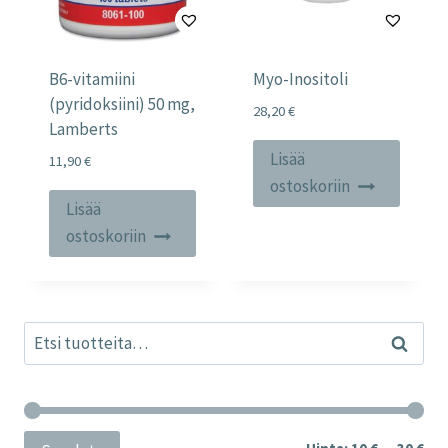
B6-vitamiini
Myo-Inositoli
(pyridoksiini) 50 mg,
28,20
€
Lamberts
Lisää
11,90
€
ostoskoriin
Lisää
ostoskoriin
Etsi:
Haku
Min
Mak