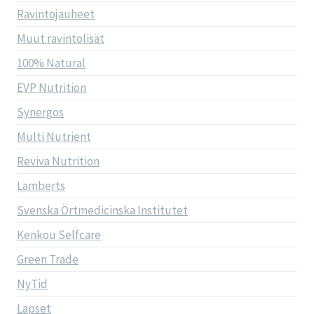
Ravintojauheet
Muut ravintolisät
100% Natural
EVP Nutrition
Synergos
Multi Nutrient
Reviva Nutrition
Lamberts
Svenska Örtmedicinska Institutet
Kenkou Selfcare
Green Trade
NyTid
Lapset