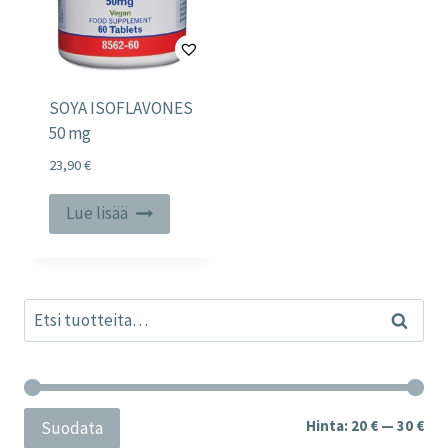
SOYA ISOFLAVONES
50 mg
23,90
€
Lue lisää
Etsi:
Haku
Min
Mak
Hinta:
20 €
—
30 €
Suodata