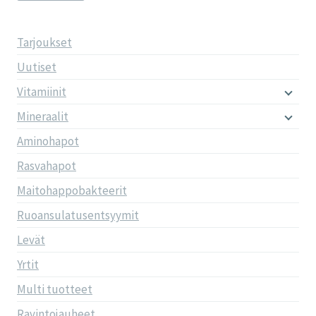
Tarjoukset
Uutiset
Vitamiinit
Mineraalit
Aminohapot
Rasvahapot
Maitohappobakteerit
Ruoansulatusentsyymit
Levät
Yrtit
Multi tuotteet
Ravintojauheet