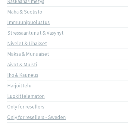
Raskaana/Imetys
Maha & Suolisto
Immuunipuolustus
Stressaantunut & Väsynyt
Nivelet & Lihakset
Maksa & Munuaiset
Aivot & Muisti
Iho & Kauneus
Harjoittelu
Luokittelematon
Only for resellers
Only for resellers - Sweden