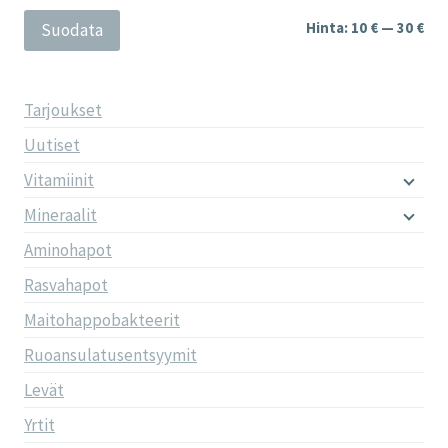
Min
Mak
Hinta:
10 €
—
30 €
Suodata
Tarjoukset
Uutiset
Vitamiinit
Mineraalit
Aminohapot
Rasvahapot
Maitohappobakteerit
Ruoansulatusentsyymit
Levät
Yrtit