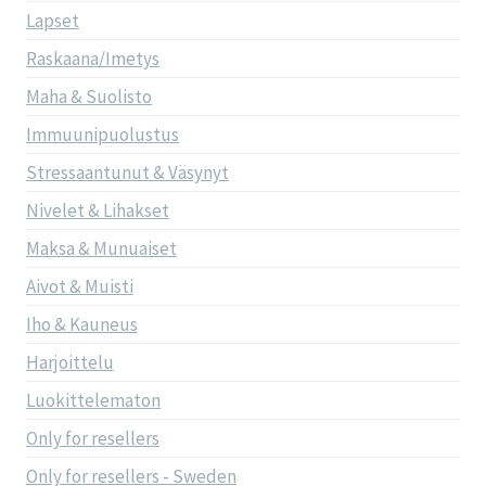
Lapset
Raskaana/Imetys
Maha & Suolisto
Immuunipuolustus
Stressaantunut & Väsynyt
Nivelet & Lihakset
Maksa & Munuaiset
Aivot & Muisti
Iho & Kauneus
Harjoittelu
Luokittelematon
Only for resellers
Only for resellers - Sweden