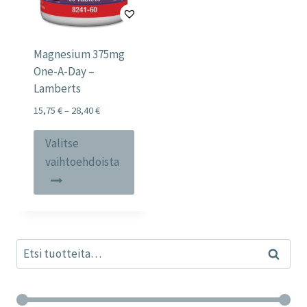
Magnesium 375mg
One-A-Day –
Lamberts
Price
15,75
€
–
28,40
€
range:
Tällä
15,75 €
Valitse
tuotteella
through
vaihtoehdoista
28,40 €
on
useampi
muunnelma.
Voit
Etsi:
tehdä
Haku
valinnat
tuotteen
sivulla.