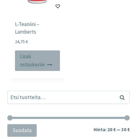
L-Teaniini –
Lamberts
24,75
€
Lisää
ostoskoriin
Etsi:
Haku
Min
Mak
Hinta:
20 €
—
30 €
Suodata