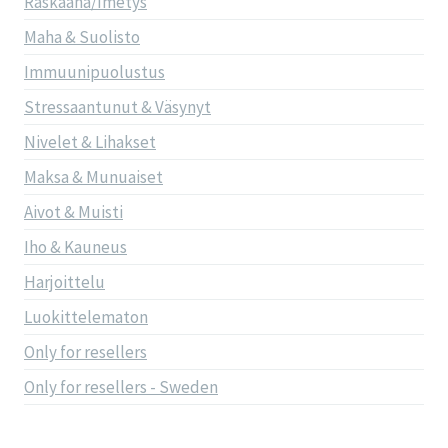
Raskaana/Imetys
Maha & Suolisto
Immuunipuolustus
Stressaantunut & Väsynyt
Nivelet & Lihakset
Maksa & Munuaiset
Aivot & Muisti
Iho & Kauneus
Harjoittelu
Luokittelematon
Only for resellers
Only for resellers - Sweden