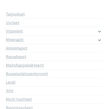
Tarjoukset
Uutiset
Vitamiinit
Mineraalit
Aminohapot
Rasvahapot
Maitohappobakteerit
Ruoansulatusentsyymit
Levät
Yrtit
Multi tuotteet
Ravintojauheet