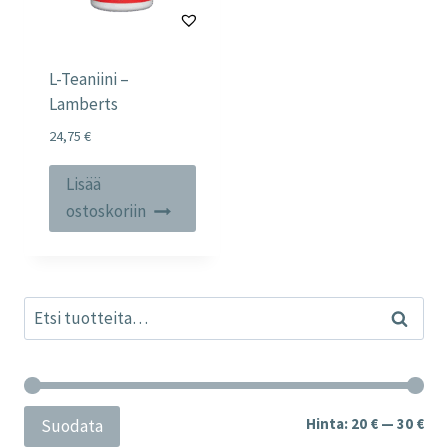
L-Teaniini –
Lamberts
24,75
€
Lisää
ostoskoriin
Etsi:
Haku
Min
Mak
Hinta:
20 €
—
30 €
Suodata