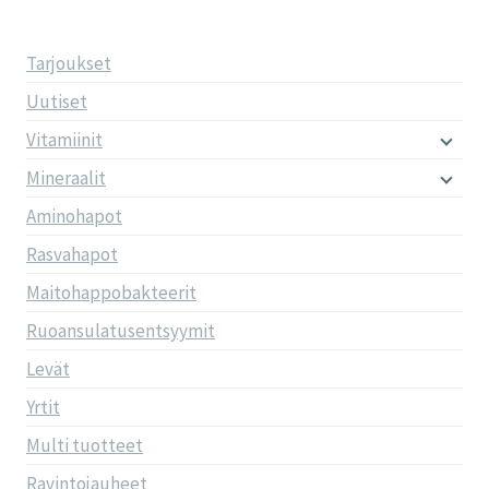
Tarjoukset
Uutiset
Vitamiinit
Mineraalit
Aminohapot
Rasvahapot
Maitohappobakteerit
Ruoansulatusentsyymit
Levät
Yrtit
Multi tuotteet
Ravintojauheet