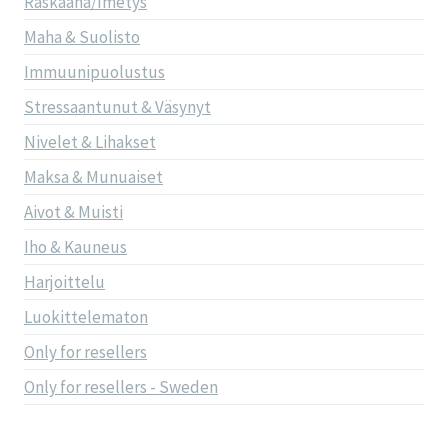
Raskaana/Imetys
Maha & Suolisto
Immuunipuolustus
Stressaantunut & Väsynyt
Nivelet & Lihakset
Maksa & Munuaiset
Aivot & Muisti
Iho & Kauneus
Harjoittelu
Luokittelematon
Only for resellers
Only for resellers - Sweden