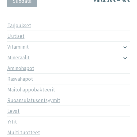
Hinta:
30 €
—
40 €
Suodata
Tarjoukset
Uutiset
Vitamiinit
Mineraalit
Aminohapot
Rasvahapot
Maitohappobakteerit
Ruoansulatusentsyymit
Levät
Yrtit
Multi tuotteet