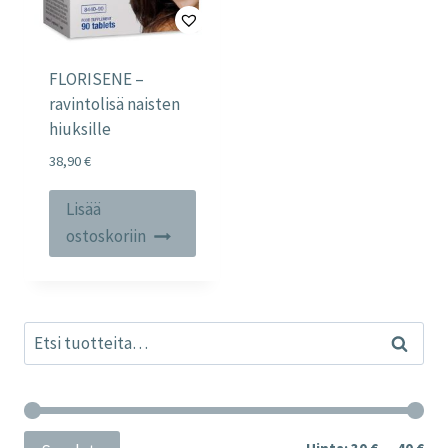
FLORISENE –
ravintolisä naisten
hiuksille
38,90
€
Lisää
ostoskoriin
Etsi:
Haku
Min
Mak