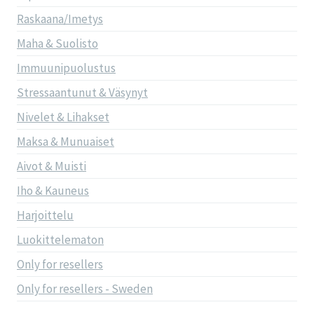
Raskaana/Imetys
Maha & Suolisto
Immuunipuolustus
Stressaantunut & Väsynyt
Nivelet & Lihakset
Maksa & Munuaiset
Aivot & Muisti
Iho & Kauneus
Harjoittelu
Luokittelematon
Only for resellers
Only for resellers - Sweden