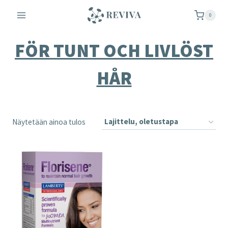
Siirry
0
sisältöön
FÖR TUNT OCH LIVLÖST
HÅR
Näytetään ainoa tulos