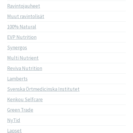
Ravintojauheet
Muut ravintolisät
100% Natural
EVP Nutrition
Synergos
Multi Nutrient
Reviva Nutrition
Lamberts
Svenska Örtmedicinska Institutet
Kenkou Selfcare
Green Trade
NyTid
Lapset