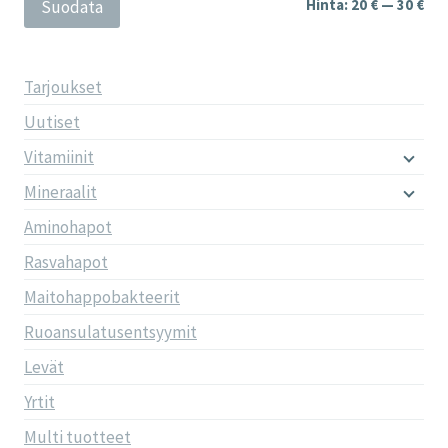
Min
Mak
Hinta:
20 €
—
30 €
Suodata
Tarjoukset
Uutiset
Vitamiinit
Mineraalit
Aminohapot
Rasvahapot
Maitohappobakteerit
Ruoansulatusentsyymit
Levät
Yrtit
Multi tuotteet