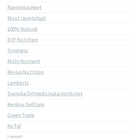
Ravintojauheet
Muut ravintolisät
100% Natural
EVP Nutrition
Synergos
Multi Nutrient
Reviva Nutrition
Lamberts
Svenska Örtmedicinska Institutet
Kenkou Selfcare
Green Trade
NyTid
Lapset