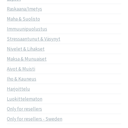
Raskaana/Imetys
Maha & Suolisto
Immuunipuolustus
Stressaantunut & Väsynyt
Nivelet & Lihakset
Maksa & Munuaiset
Aivot & Muisti
Iho & Kauneus
Harjoittelu
Luokittelematon
Only for resellers
Only for resellers - Sweden