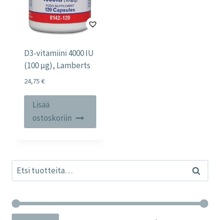
D3-vitamiini 4000 IU
(100 µg), Lamberts
24,75
€
Lisää
ostoskoriin
Etsi:
Haku