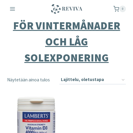
Siirry
0
sisältöön
FÖR VINTERMÅNADER
OCH LÅG
SOLEXPONERING
Näytetään ainoa tulos