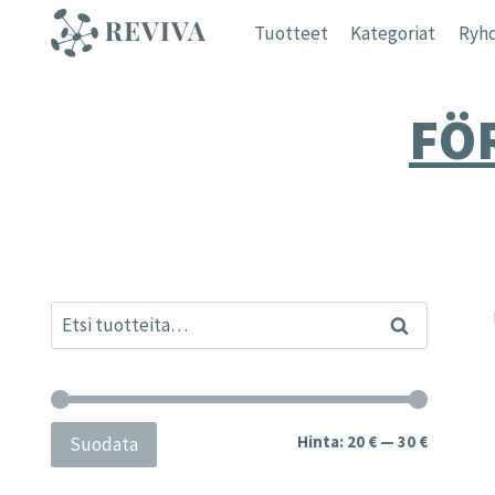
Siirry
Tuotteet
Kategoriat
Ryhd
sisältöön
FÖ
Etsi:
Haku
Minimihi
Maksimih
Hinta:
20 €
—
30 €
Suodata