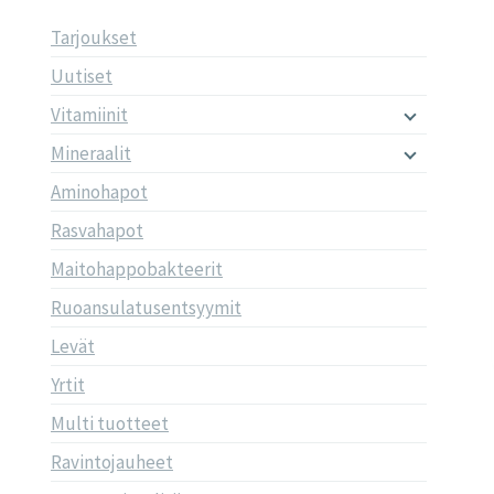
Tarjoukset
Uutiset
Vitamiinit
Mineraalit
Aminohapot
Rasvahapot
Maitohappobakteerit
Ruoansulatusentsyymit
Levät
Yrtit
Multi tuotteet
Ravintojauheet