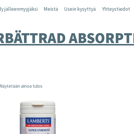
y jälleenmyyjäksi
Meistä
Usein kysyttyä
Yhteystiedot
RBÄTTRAD ABSORPT
Näytetään ainoa tulos
nta
inta