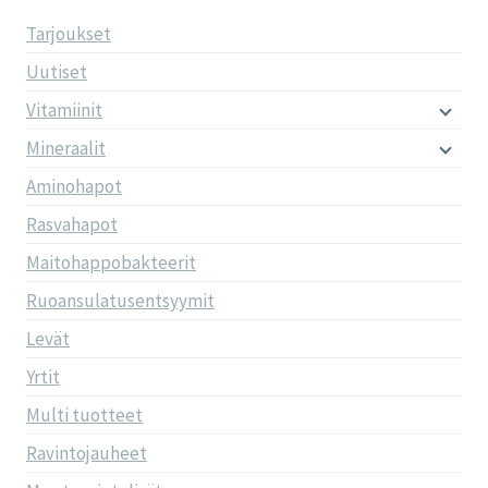
Tarjoukset
Uutiset
Vitamiinit
Mineraalit
Aminohapot
Rasvahapot
Maitohappobakteerit
Ruoansulatusentsyymit
Levät
Yrtit
Multi tuotteet
Ravintojauheet