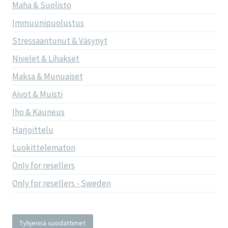
Maha & Suolisto
Immuunipuolustus
Stressaantunut & Väsynyt
Nivelet & Lihakset
Maksa & Munuaiset
Aivot & Muisti
Iho & Kauneus
Harjoittelu
Luokittelematon
Only for resellers
Only for resellers - Sweden
Tyhjennä suodattimet