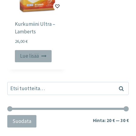
Kurkumiini Ultra –
Lamberts
26,00
€
Lue lisää
Etsi:
Haku
Min
Mak
Hinta:
20 €
—
30 €
Suodata