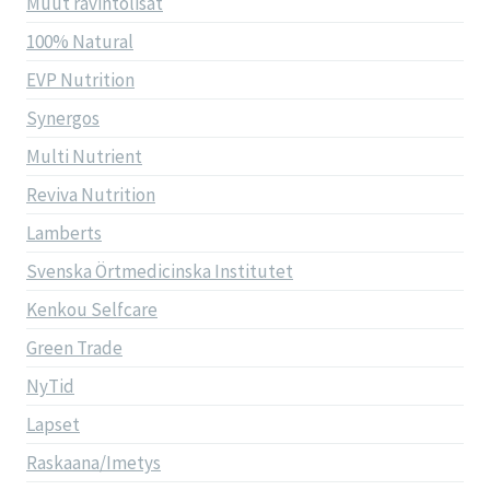
Muut ravintolisät
100% Natural
EVP Nutrition
Synergos
Multi Nutrient
Reviva Nutrition
Lamberts
Svenska Örtmedicinska Institutet
Kenkou Selfcare
Green Trade
NyTid
Lapset
Raskaana/Imetys