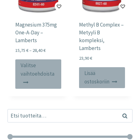
Magnesium 375mg
Methyl B Complex –
One-A-Day –
Metyyli B
Lamberts
kompleksi,
Lamberts
Price
15,75
€
–
28,40
€
range:
23,90
€
Tällä
15,75 €
Valitse
tuotteella
through
Lisää
vaihtoehdoista
28,40 €
on
ostoskoriin
useampi
muunnelma.
Voit
Etsi:
tehdä
Haku
valinnat
tuotteen
sivulla.