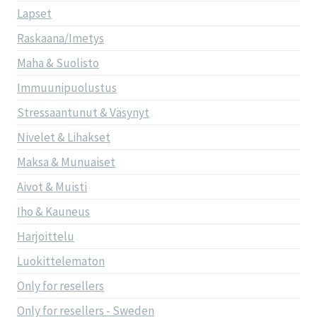
Lapset
Raskaana/Imetys
Maha & Suolisto
Immuunipuolustus
Stressaantunut & Väsynyt
Nivelet & Lihakset
Maksa & Munuaiset
Aivot & Muisti
Iho & Kauneus
Harjoittelu
Luokittelematon
Only for resellers
Only for resellers - Sweden