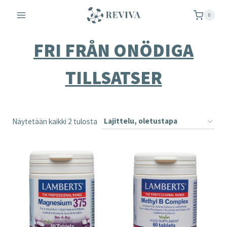
Siirry
0
sisältöön
FRI FRÅN ONÖDIGA
TILLSATSER
Näytetään kaikki 2 tulosta