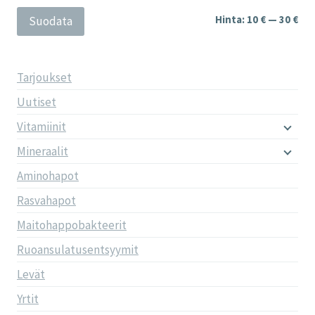
Min
Mak
Hinta:
10 €
—
30 €
Suodata
Tarjoukset
Uutiset
Vitamiinit
Mineraalit
Aminohapot
Rasvahapot
Maitohappobakteerit
Ruoansulatusentsyymit
Levät
Yrtit