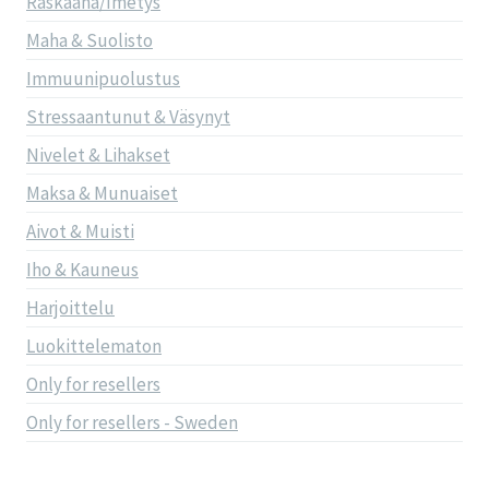
Raskaana/Imetys
Maha & Suolisto
Immuunipuolustus
Stressaantunut & Väsynyt
Nivelet & Lihakset
Maksa & Munuaiset
Aivot & Muisti
Iho & Kauneus
Harjoittelu
Luokittelematon
Only for resellers
Only for resellers - Sweden