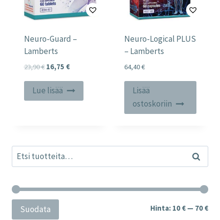
Neuro-Guard –
Neuro-Logical PLUS
Lamberts
– Lamberts
Alkuperäinen
Nykyinen
23,90
€
16,75
€
64,40
€
hinta
hinta
oli:
on:
Lue lisää
Lisää
23,90 €.
16,75 €.
ostoskoriin
Etsi:
Haku
Min
Mak
Hinta:
10 €
—
70 €
Suodata