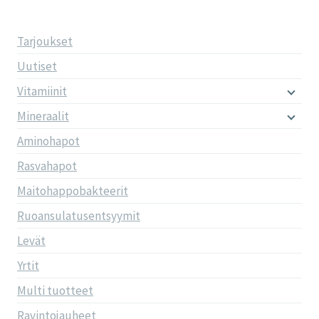
Tarjoukset
Uutiset
Vitamiinit
Mineraalit
Aminohapot
Rasvahapot
Maitohappobakteerit
Ruoansulatusentsyymit
Levät
Yrtit
Multi tuotteet
Ravintojauheet