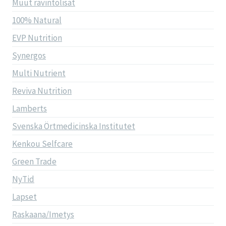
Muut ravintolisät
100% Natural
EVP Nutrition
Synergos
Multi Nutrient
Reviva Nutrition
Lamberts
Svenska Örtmedicinska Institutet
Kenkou Selfcare
Green Trade
NyTid
Lapset
Raskaana/Imetys