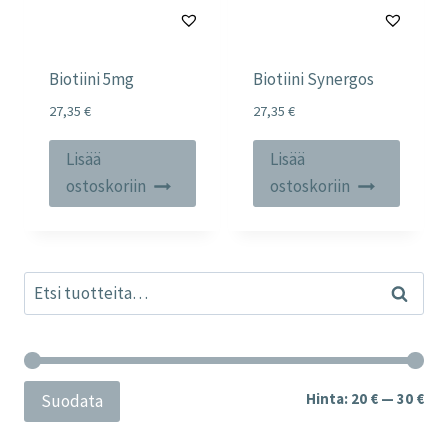
Biotiini 5mg
Biotiini Synergos
27,35
€
27,35
€
Lisää
Lisää
ostoskoriin
ostoskoriin
Etsi:
Haku
Min
Mak
Hinta:
20 €
—
30 €
Suodata