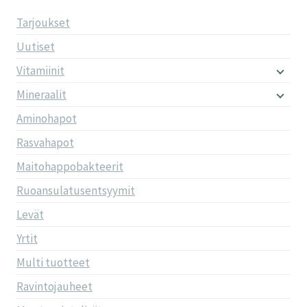
Tarjoukset
Uutiset
Vitamiinit
Mineraalit
Aminohapot
Rasvahapot
Maitohappobakteerit
Ruoansulatusentsyymit
Levät
Yrtit
Multi tuotteet
Ravintojauheet