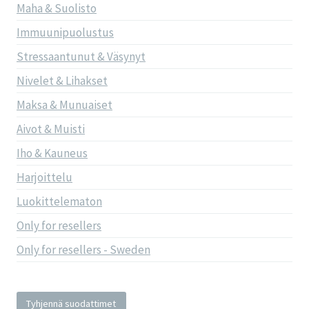
Maha & Suolisto
Immuunipuolustus
Stressaantunut & Väsynyt
Nivelet & Lihakset
Maksa & Munuaiset
Aivot & Muisti
Iho & Kauneus
Harjoittelu
Luokittelematon
Only for resellers
Only for resellers - Sweden
Tyhjennä suodattimet