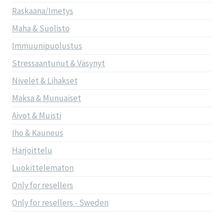
Raskaana/Imetys
Maha & Suolisto
Immuunipuolustus
Stressaantunut & Väsynyt
Nivelet & Lihakset
Maksa & Munuaiset
Aivot & Muisti
Iho & Kauneus
Harjoittelu
Luokittelematon
Only for resellers
Only for resellers - Sweden