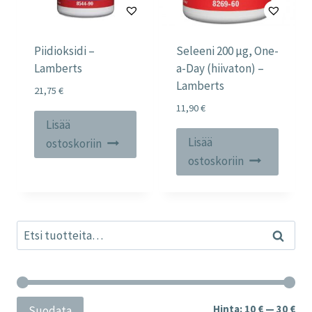
Piidioksidi –
Seleeni 200 µg, One-
Lamberts
a-Day (hiivaton) –
Lamberts
21,75
€
11,90
€
Lisää
Lisää
ostoskoriin
ostoskoriin
Etsi:
Haku
Min
Mak
Hinta:
10 €
—
30 €
Suodata