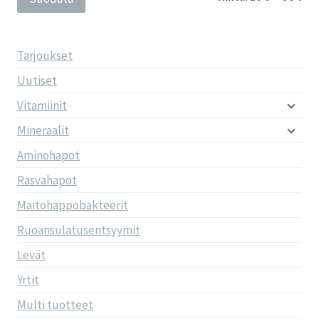
Tarjoukset
Uutiset
Vitamiinit
Mineraalit
Aminohapot
Rasvahapot
Maitohappobakteerit
Ruoansulatusentsyymit
Levät
Yrtit
Multi tuotteet