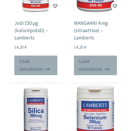
Jodi 150 µg
MANGAANI 4 mg
(kaliumjodidi) –
(sitraattina) –
Lamberts
Lamberts
14,25
€
14,25
€
Lisää
Lisää
ostoskoriin
ostoskoriin