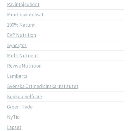
Ravintojauheet
Muut ravintolisät
100% Natural
EVP Nutrition
Synergos
Multi Nutrient
Reviva Nutrition
Lamberts
Svenska Örtmedicinska Institutet
Kenkou Selfcare
Green Trade
NyTid
Lapset