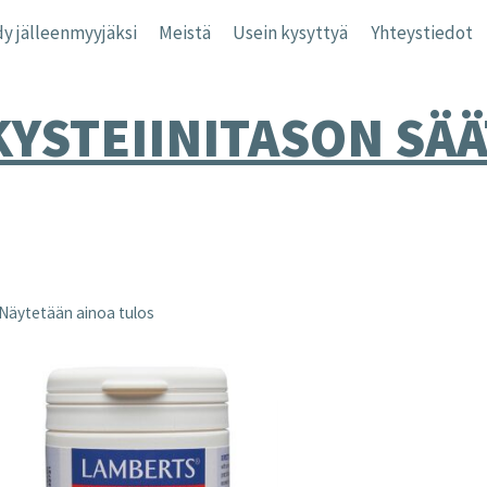
y jälleenmyyjäksi
Meistä
Usein kysyttyä
Yhteystiedot
YSTEIINITASON SÄÄ
Näytetään ainoa tulos
nta
inta