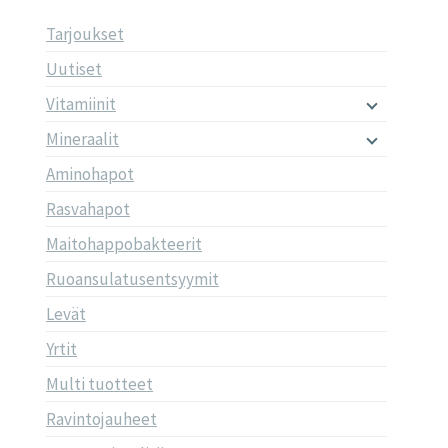
Tarjoukset
Uutiset
Vitamiinit
Mineraalit
Aminohapot
Rasvahapot
Maitohappobakteerit
Ruoansulatusentsyymit
Levät
Yrtit
Multi tuotteet
Ravintojauheet