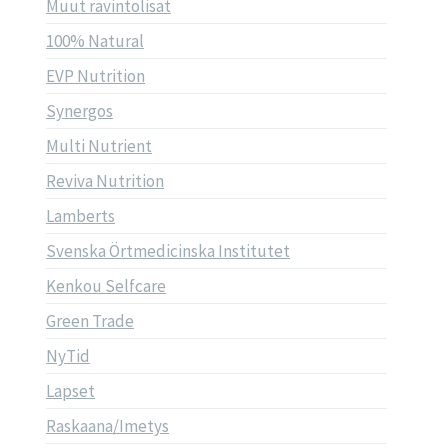
Muut ravintolisät
100% Natural
EVP Nutrition
Synergos
Multi Nutrient
Reviva Nutrition
Lamberts
Svenska Örtmedicinska Institutet
Kenkou Selfcare
Green Trade
NyTid
Lapset
Raskaana/Imetys