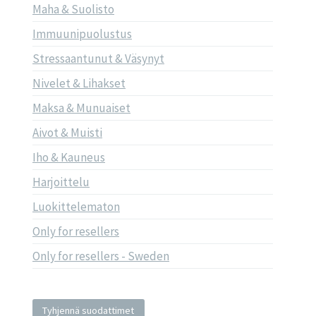
Maha & Suolisto
Immuunipuolustus
Stressaantunut & Väsynyt
Nivelet & Lihakset
Maksa & Munuaiset
Aivot & Muisti
Iho & Kauneus
Harjoittelu
Luokittelematon
Only for resellers
Only for resellers - Sweden
Tyhjennä suodattimet