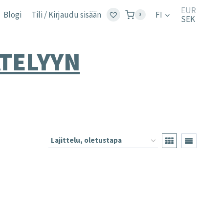
EUR
Blogi
Tili / Kirjaudu sisään
FI
0
SEK
TELYYN