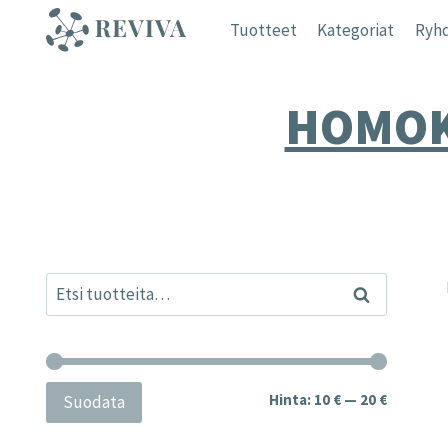
Siirry
Tuotteet
Kategoriat
Ryhd
sisältöön
HOMOK
Etsi:
Haku
Minimihi
Maksimih
Hinta:
10 €
—
20 €
Suodata