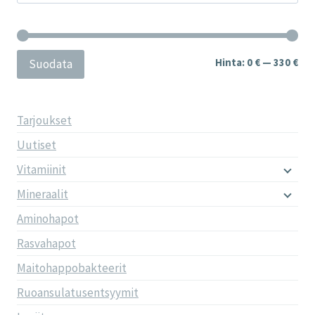
Min
Mak
Hinta:
0 €
—
330 €
Suodata
Tarjoukset
Uutiset
Vitamiinit
Mineraalit
Aminohapot
Rasvahapot
Maitohappobakteerit
Ruoansulatusentsyymit