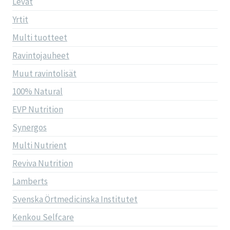
Levät
Yrtit
Multi tuotteet
Ravintojauheet
Muut ravintolisät
100% Natural
EVP Nutrition
Synergos
Multi Nutrient
Reviva Nutrition
Lamberts
Svenska Örtmedicinska Institutet
Kenkou Selfcare