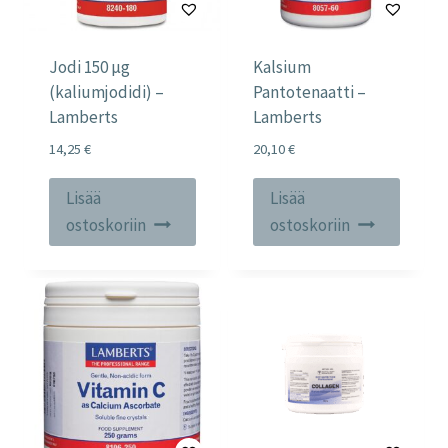
Jodi 150 µg
Kalsium
(kaliumjodidi) –
Pantotenaatti –
Lamberts
Lamberts
14,25
€
20,10
€
Lisää
Lisää
ostoskoriin
ostoskoriin