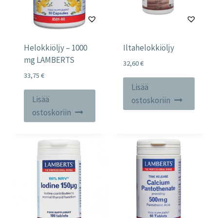
Helokkiöljy – 1000
Iltahelokkiöljy
mg LAMBERTS
32,60
€
33,75
€
Lisää
Lisää
ostoskoriin
ostoskoriin