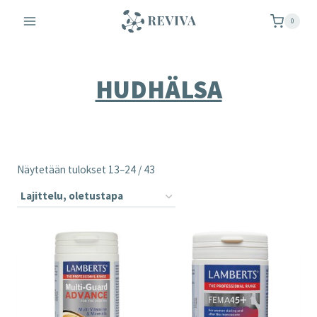
Siirry
0
sisältöön
HUDHÄLSA
Näytetään tulokset 13–24 / 43