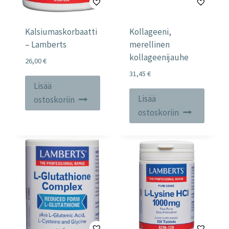
Kalsiumaskorbaatti
Kollageeni,
– Lamberts
merellinen
kollageenijauhe
26,00
€
31,45
€
Lisää
Lisää
ostoskoriin
ostoskoriin