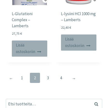
L-Glutationi
L-lysiini HCl 1000 mg
Complex –
– Lamberts
Lamberts
22,40
€
27,75
€
Lisää
Lisää
ostoskoriin
ostoskoriin
←
1
2
3
4
→
Etsi:
Haku