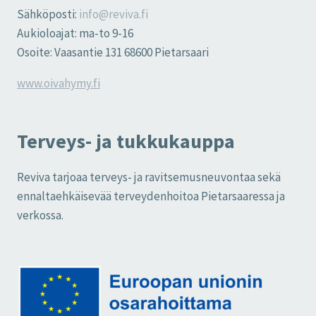
Sähköposti:
info@reviva.fi
Aukioloajat: ma-to 9-16
Osoite: Vaasantie 131 68600 Pietarsaari
www.oivahymy.fi
Terveys- ja tukkukauppa
Reviva tarjoaa terveys- ja ravitsemusneuvontaa sekä
ennaltaehkäisevää terveydenhoitoa Pietarsaaressa ja
verkossa.