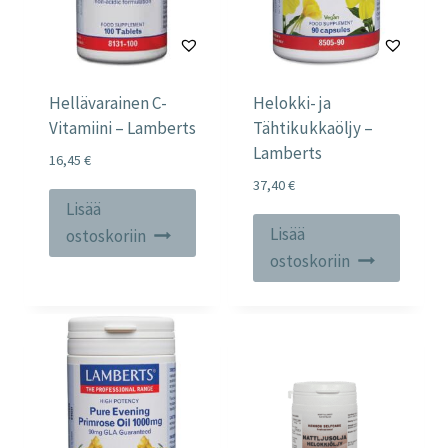
Hellävarainen C-
Helokki- ja
Vitamiini – Lamberts
Tähtikukkaöljy –
Lamberts
16,45
€
37,40
€
Lisää
Lisää
ostoskoriin
ostoskoriin