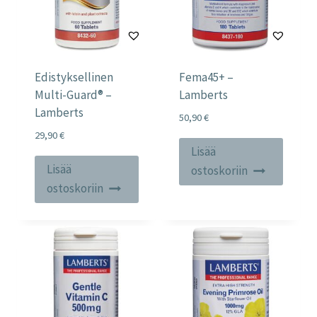
Edistyksellinen
Fema45+ –
Multi-Guard® –
Lamberts
Lamberts
50,90
€
29,90
€
Lisää
Lisää
ostoskoriin
ostoskoriin