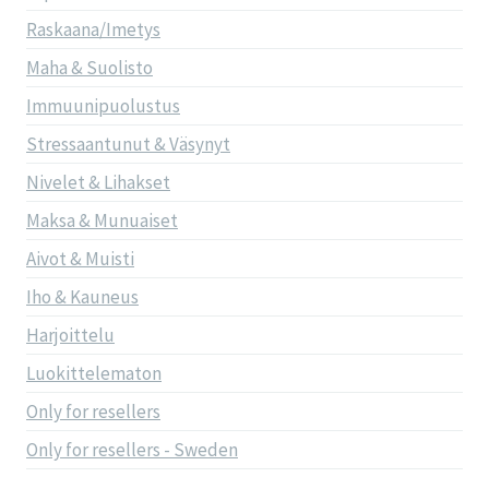
Raskaana/Imetys
Maha & Suolisto
Immuunipuolustus
Stressaantunut & Väsynyt
Nivelet & Lihakset
Maksa & Munuaiset
Aivot & Muisti
Iho & Kauneus
Harjoittelu
Luokittelematon
Only for resellers
Only for resellers - Sweden