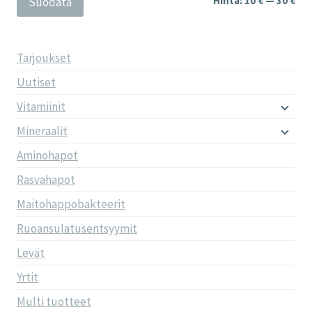
Hinta:
10 €
—
30 €
Suodata
Tarjoukset
Uutiset
Vitamiinit
Mineraalit
Aminohapot
Rasvahapot
Maitohappobakteerit
Ruoansulatusentsyymit
Levät
Yrtit
Multi tuotteet