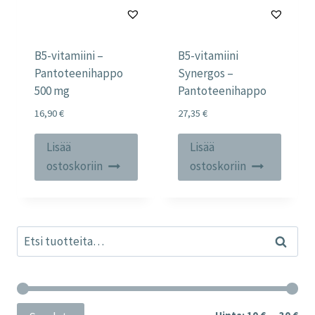
B5-vitamiini –
B5-vitamiini
Pantoteenihappo
Synergos –
500 mg
Pantoteenihappo
16,90
€
27,35
€
Lisää
Lisää
ostoskoriin
ostoskoriin
Etsi:
Haku
Min
Mak