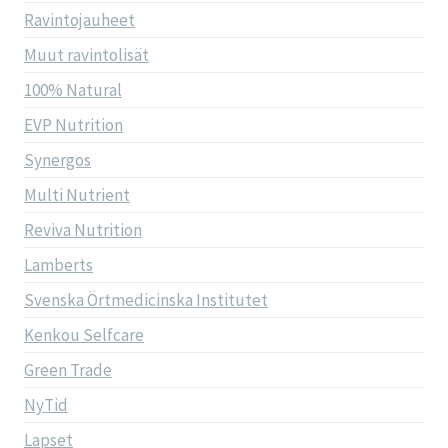
Ravintojauheet
Muut ravintolisät
100% Natural
EVP Nutrition
Synergos
Multi Nutrient
Reviva Nutrition
Lamberts
Svenska Örtmedicinska Institutet
Kenkou Selfcare
Green Trade
NyTid
Lapset